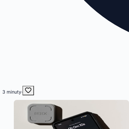
3
minuty
·