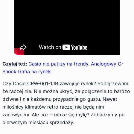
Czytaj też:
Casio nie patrzy na trendy. Analogowy G-
Shock trafia na rynek
Czy Casio CRW-001-1JR zawojuje rynek? Podejrzewam,
że raczej nie. Nie można ukryć, że połączenie to bardzo
dziwne i nie każdemu przypadnie go gustu. Nawet
miłośnicy klimatów retro raczej nie będą nim
zachwyceni. Ale cóż – może się mylę? Zobaczymy po
pierwszym miesiącu sprzedaży.