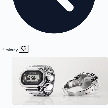
2
minuty
·