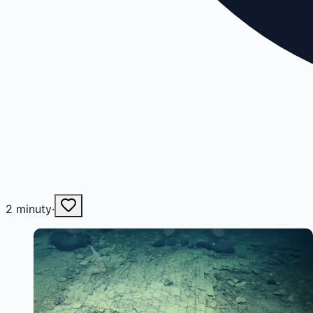
2
minuty
·