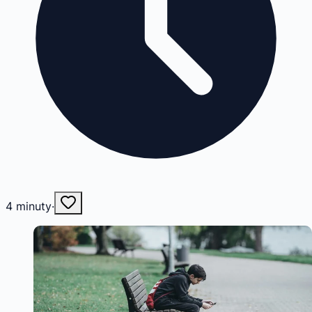
4
minuty
·