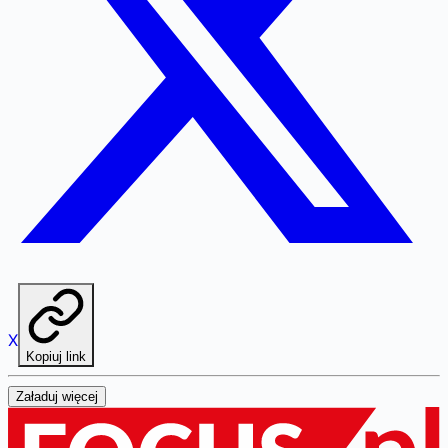
X
Kopiuj link
Załaduj więcej