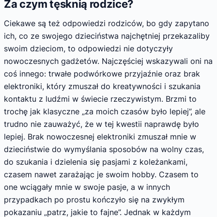
Za czym tęsknią rodzice?
Ciekawe są też odpowiedzi rodziców, bo gdy zapytano
ich, co ze swojego dzieciństwa najchętniej przekazaliby
swoim dzieciom, to odpowiedzi nie dotyczyły
nowoczesnych gadżetów. Najczęściej wskazywali oni na
coś innego: trwałe podwórkowe przyjaźnie oraz brak
elektroniki, który zmuszał do kreatywności i szukania
kontaktu z ludźmi w świecie rzeczywistym. Brzmi to
trochę jak klasyczne „za moich czasów było lepiej”, ale
trudno nie zauważyć, że w tej kwestii naprawdę było
lepiej. Brak nowoczesnej elektroniki zmuszał mnie w
dzieciństwie do wymyślania sposobów na wolny czas,
do szukania i dzielenia się pasjami z koleżankami,
czasem nawet zarażając je swoim hobby. Czasem to
one wciągały mnie w swoje pasje, a w innych
przypadkach po prostu kończyło się na zwykłym
pokazaniu „patrz, jakie to fajne”. Jednak w każdym