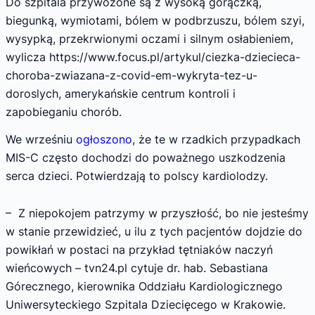
Do szpitala przywożone są z wysoką gorączką,
biegunką, wymiotami, bólem w podbrzuszu, bólem szyi,
wysypką, przekrwionymi oczami i silnym osłabieniem,
wylicza https://www.focus.pl/artykul/ciezka-dziecieca-
choroba-zwiazana-z-covid-em-wykryta-tez-u-
doroslych
,
amerykańskie centrum kontroli i
zapobieganiu chorób.
We wrześniu
ogłoszono
, że
te w rzadkich przypadkach
MIS-C często dochodzi do poważnego uszkodzenia
serca dzieci. Potwierdzają to polscy kardiolodzy.
– Z niepokojem patrzymy w przyszłość, bo nie jesteśmy
w stanie przewidzieć, u ilu z tych pacjentów dojdzie do
powikłań w postaci na przykład tętniaków naczyń
wieńcowych – tvn24.pl cytuje dr. hab. Sebastiana
Górecznego, kierownika Oddziału Kardiologicznego
Uniwersyteckiego Szpitala Dziecięcego w Krakowie.