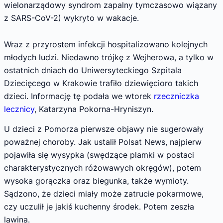
wielonarządowy syndrom zapalny tymczasowo wiązany
z SARS-CoV-2) wykryto w wakacje.
Wraz z przyrostem infekcji hospitalizowano kolejnych
młodych ludzi. Niedawno trójkę z Wejherowa, a tylko w
ostatnich dniach do Uniwersyteckiego Szpitala
Dziecięcego w Krakowie trafiło dziewięcioro takich
dzieci. Informację tę podała we wtorek
rzeczniczka
lecznicy
, Katarzyna Pokorna-Hryniszyn.
U dzieci z Pomorza pierwsze objawy nie sugerowały
poważnej choroby. Jak ustalił Polsat News, najpierw
pojawiła się wysypka (swędzące plamki w postaci
charakterystycznych różowawych okręgów), potem
wysoka gorączka oraz biegunka, także wymioty.
Sądzono, że dzieci miały może zatrucie pokarmowe,
czy uczulił je jakiś kuchenny środek. Potem zeszła
lawina.