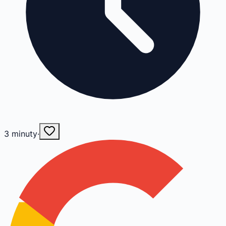
3
minuty
·