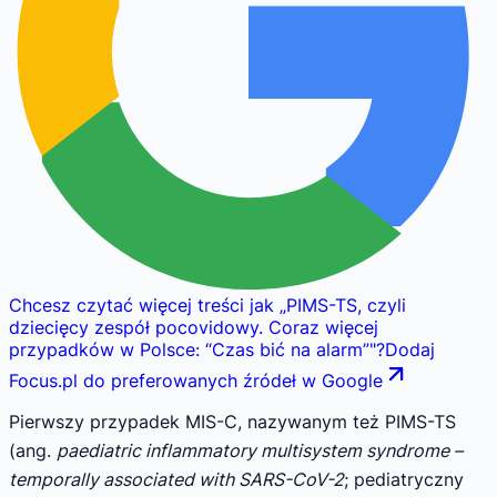
Chcesz czytać więcej treści jak
„
PIMS-TS, czyli
dziecięcy zespół pocovidowy. Coraz więcej
przypadków w Polsce: “Czas bić na alarm”
"
?
Dodaj
Focus.pl do preferowanych źródeł w Google
Pierwszy przypadek MIS-C, nazywanym też PIMS-TS
(ang.
paediatric inflammatory multisystem syndrome –
temporally associated with SARS-CoV-2
; pediatryczny