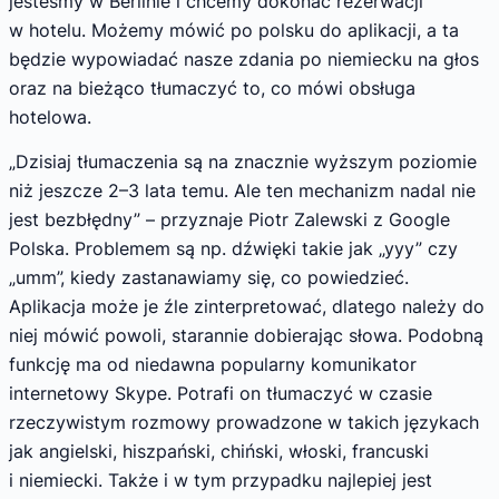
jesteśmy w Berlinie i chcemy dokonać rezerwacji
w hotelu. Możemy mówić po polsku do aplikacji, a ta
będzie wypowiadać nasze zdania po niemiecku na głos
oraz na bieżąco tłumaczyć to, co mówi obsługa
hotelowa.
„Dzisiaj tłumaczenia są na znacznie wyższym poziomie
niż jeszcze 2–3 lata temu. Ale ten mechanizm nadal nie
jest bezbłędny” – przyznaje Piotr Zalewski z Google
Polska. Problemem są np. dźwięki takie jak „yyy” czy
„umm”, kiedy zastanawiamy się, co powiedzieć.
Aplikacja może je źle zinterpretować, dlatego należy do
niej mówić powoli, starannie dobierając słowa. Podobną
funkcję ma od niedawna popularny komunikator
internetowy Skype. Potrafi on tłumaczyć w czasie
rzeczywistym rozmowy prowadzone w takich językach
jak angielski, hiszpański, chiński, włoski, francuski
i niemiecki. Także i w tym przypadku najlepiej jest