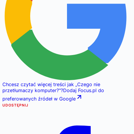
Chcesz czytać więcej treści jak
„
Czego nie
przetłumaczy komputer?
"
?
Dodaj Focus.pl do
preferowanych źródeł w Google
UDOSTĘPNIJ