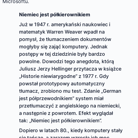
Microsoftu.
Niemiec jest półkierownikiem
Już w 1947 r. amerykański naukowiec i
matematyk Warren Weaver wpadł na
pomysł, że tłumaczeniem dokumentów
mogłyby się zająć komputery. Jednak
postępy w tej dziedzinie były bardzo
powolne. Dowodzi tego anegdota, którą
Juliusz Jerzy Hellinger przytacza w książce
„Historie niewiarygodne” z 1977 r. Gdy
powstał prototypowy automatyczny
tłumacz, zrobiono mu test. Zdanie „German
jest półprzewodnikiem” system miał
przetłumaczyć z angielskiego na niemiecki,
a następnie z powrotem. Efekt wyglądał
tak: „Niemiec jest półkierownikiem”.
Dopiero w latach 80., kiedy komputery stały
się tańsze, a zarazem wzrosła ich moc,