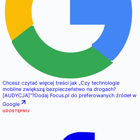
Chcesz czytać więcej treści jak
„
Czy technologie
mobilne zwiększą bezpieczeństwo na drogach?
[AUDYCJA]
"
?
Dodaj Focus.pl do preferowanych źródeł w
Google
UDOSTĘPNIJ