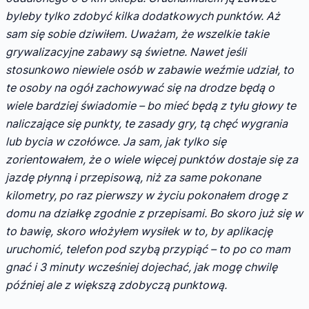
byleby tylko zdobyć kilka dodatkowych punktów. Aż
sam się sobie dziwiłem. Uważam, że wszelkie takie
grywalizacyjne zabawy są świetne. Nawet jeśli
stosunkowo niewiele osób w zabawie weźmie udział, to
te osoby na ogół zachowywać się na drodze będą o
wiele bardziej świadomie – bo mieć będą z tyłu głowy te
naliczające się punkty, te zasady gry, tą chęć wygrania
lub bycia w czołówce. Ja sam, jak tylko się
zorientowałem, że o wiele więcej punktów dostaje się za
jazdę płynną i przepisową, niż za same pokonane
kilometry, po raz pierwszy w życiu pokonałem drogę z
domu na działkę zgodnie z przepisami. Bo skoro już się w
to bawię, skoro włożyłem wysiłek w to, by aplikację
uruchomić, telefon pod szybą przypiąć – to po co mam
gnać i 3 minuty wcześniej dojechać, jak mogę chwilę
później ale z większą zdobyczą punktową.