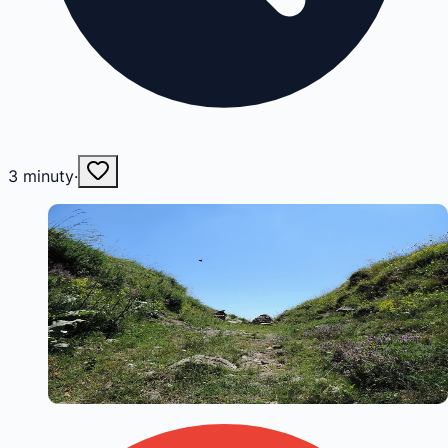
3
minuty
·