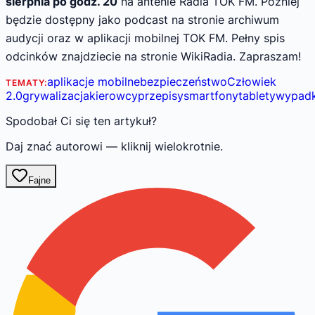
sierpnia po godz. 20
na antenie Radia TOK FM. Później
będzie dostępny jako podcast na stronie archiwum
audycji oraz w aplikacji mobilnej TOK FM. Pełny spis
odcinków znajdziecie na stronie WikiRadia. Zapraszam!
aplikacje mobilne
bezpieczeństwo
Człowiek
TEMATY:
2.0
grywalizacja
kierowcy
przepisy
smartfony
tablety
wypadk
Spodobał Ci się ten artykuł?
Daj znać autorowi — kliknij wielokrotnie.
Fajne