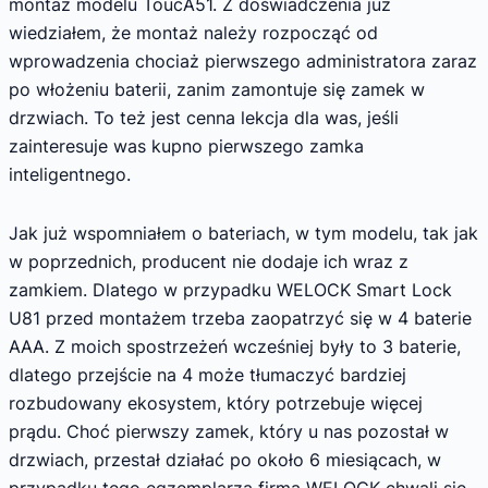
montaż modelu ToucA51. Z doświadczenia już
wiedziałem, że montaż należy rozpocząć od
wprowadzenia chociaż pierwszego administratora zaraz
po włożeniu baterii, zanim zamontuje się zamek w
drzwiach. To też jest cenna lekcja dla was, jeśli
zainteresuje was kupno pierwszego zamka
inteligentnego.
Jak już wspomniałem o bateriach, w tym modelu, tak jak
w poprzednich, producent nie dodaje ich wraz z
zamkiem. Dlatego w przypadku WELOCK Smart Lock
U81 przed montażem trzeba zaopatrzyć się w 4 baterie
AAA. Z moich spostrzeżeń wcześniej były to 3 baterie,
dlatego przejście na 4 może tłumaczyć bardziej
rozbudowany ekosystem, który potrzebuje więcej
prądu. Choć pierwszy zamek, który u nas pozostał w
drzwiach, przestał działać po około 6 miesiącach, w
przypadku tego egzemplarza firma WELOCK chwali się