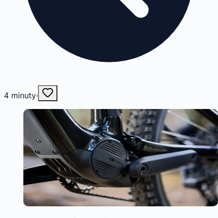
4
minuty
·