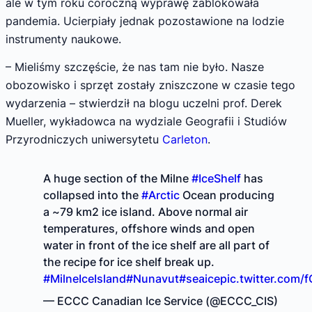
ale w tym roku coroczną wyprawę zablokowała
pandemia. Ucierpiały jednak pozostawione na lodzie
instrumenty naukowe.
– Mieliśmy szczęście, że nas tam nie było. Nasze
obozowisko i sprzęt zostały zniszczone w czasie tego
wydarzenia – stwierdził na blogu uczelni prof. Derek
Mueller, wykładowca na wydziale Geografii i Studiów
Przyrodniczych uniwersytetu
Carleton
.
A huge section of the Milne
#IceShelf
has
collapsed into the
#Arctic
Ocean producing
a ~79 km2 ice island. Above normal air
temperatures, offshore winds and open
water in front of the ice shelf are all part of
the recipe for ice shelf break up.
#MilneIceIsland
#Nunavut
#seaice
pic.twitter.com/
— ECCC Canadian Ice Service (@ECCC_CIS)