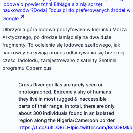
lodowa o powierzchni Elbląga a z nią sprzęt
naukowców
"
?
Dodaj Focus.pl do preferowanych źródeł w
Google
Olbrzymia góra lodowa podryfowała w kierunku Morza
Arktycznego, po drodze łamiąc się na dwa duże
fragmenty. To ocielenie się lodowca szelfowego, jak
naukowcy nazywają proces odłamywania się brzeżnej
części lądolodu, zarejestrowano z satelity Sentinel
programu Copernicus.
Cross River gorillas are rarely seen or
photographed. Extremely shy of humans,
they live in most rugged & inaccessible
parts of their range. In total, there are only
about 300 individuals found in an isolated
region along the Nigeria/Cameroon border.
https://t.co/u3lLQ8rLHI
pic.twitter.com/BssO9Mk