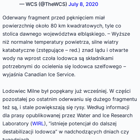
— WCS (@TheWCS)
July 8, 2020
Oderwany fragment przed pęknięciem miał
powierzchnię około 80 km kwadratowych, tyle co
stolica dawnego województwa elbląskiego. – Wyższe
niż normalne temperatury powietrza, silne wiatry
katabatyczne (zstępujące – red.) znad lądu i otwarte
wody na wprost czoła lodowca są składnikami
potrzebnymi do ocielenia się lodowca szelfowego –
wyjaśnia Canadian Ice Service.
Lodowiec Milne był popękany już wcześniej. W części
pozostałej po ostatnim oderwaniu się dużego fragmentu
też są, i stale powiększają się rysy. Według informacji
dla prasy opublikowanej przez Water and Ice Research
Laboratory (
WIRL
), ”istnieje potencjał do dalszej
destabilizacji lodowca” w nadchodzących dniach czy
tygodniach.