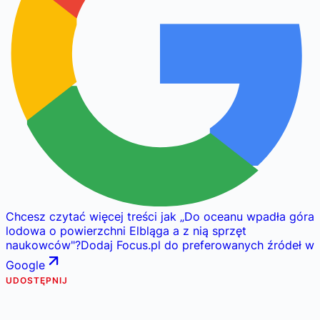
Chcesz czytać więcej treści jak
„
Do oceanu wpadła góra
lodowa o powierzchni Elbląga a z nią sprzęt
naukowców
"
?
Dodaj Focus.pl do preferowanych źródeł w
Google
UDOSTĘPNIJ