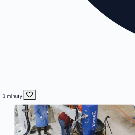
3
minuty
·