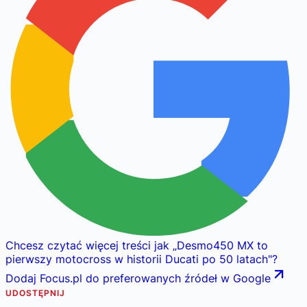
Chcesz czytać więcej treści jak
„
Desmo450 MX to
pierwszy motocross w historii Ducati po 50 latach
"
?
Dodaj Focus.pl do preferowanych źródeł w Google
UDOSTĘPNIJ