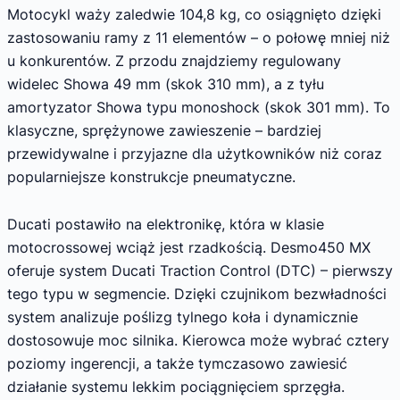
Motocykl waży zaledwie 104,8 kg, co osiągnięto dzięki
zastosowaniu ramy z 11 elementów – o połowę mniej niż
u konkurentów. Z przodu znajdziemy regulowany
widelec Showa 49 mm (skok 310 mm), a z tyłu
amortyzator Showa typu monoshock (skok 301 mm). To
klasyczne, sprężynowe zawieszenie – bardziej
przewidywalne i przyjazne dla użytkowników niż coraz
popularniejsze konstrukcje pneumatyczne.
Ducati postawiło na elektronikę, która w klasie
motocrossowej wciąż jest rzadkością. Desmo450 MX
oferuje system Ducati Traction Control (DTC) – pierwszy
tego typu w segmencie. Dzięki czujnikom bezwładności
system analizuje poślizg tylnego koła i dynamicznie
dostosowuje moc silnika. Kierowca może wybrać cztery
poziomy ingerencji, a także tymczasowo zawiesić
działanie systemu lekkim pociągnięciem sprzęgła.