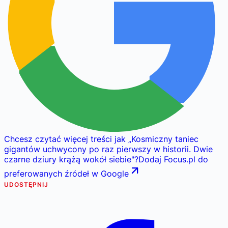
Chcesz czytać więcej treści jak
„
Kosmiczny taniec
gigantów uchwycony po raz pierwszy w historii. Dwie
czarne dziury krążą wokół siebie
"
?
Dodaj Focus.pl do
preferowanych źródeł w Google
UDOSTĘPNIJ