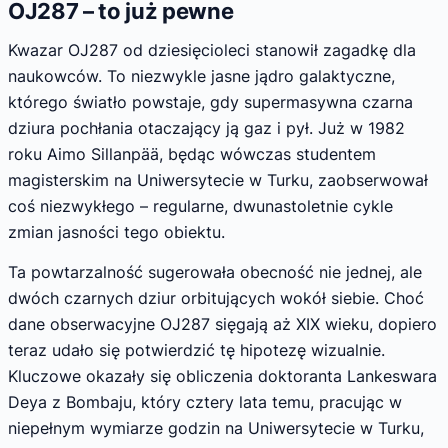
OJ287 – to już pewne
Kwazar OJ287 od dziesięcioleci stanowił zagadkę dla
naukowców. To niezwykle jasne jądro galaktyczne,
którego światło powstaje, gdy supermasywna czarna
dziura pochłania otaczający ją gaz i pył. Już w 1982
roku Aimo Sillanpää, będąc wówczas studentem
magisterskim na Uniwersytecie w Turku, zaobserwował
coś niezwykłego – regularne, dwunastoletnie cykle
zmian jasności tego obiektu.
Ta powtarzalność sugerowała obecność nie jednej, ale
dwóch czarnych dziur orbitujących wokół siebie. Choć
dane obserwacyjne OJ287 sięgają aż XIX wieku, dopiero
teraz udało się potwierdzić tę hipotezę wizualnie.
Kluczowe okazały się obliczenia doktoranta Lankeswara
Deya z Bombaju, który cztery lata temu, pracując w
niepełnym wymiarze godzin na Uniwersytecie w Turku,