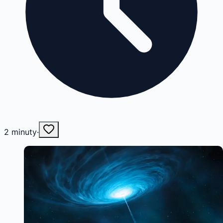
2
minuty
·