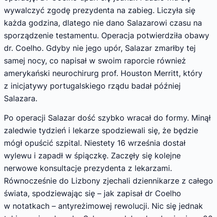
wywalczyć zgodę prezydenta na zabieg. Liczyła się
każda godzina, dlatego nie dano Salazarowi czasu na
sporządzenie testamentu. Operacja potwierdziła obawy
dr. Coelho. Gdyby nie jego upór, Salazar zmarłby tej
samej nocy, co napisał w swoim raporcie również
amerykański neurochirurg prof. Houston Merritt, który
z inicjatywy portugalskiego rządu badał później
Salazara.
Po operacji Salazar dość szybko wracał do formy. Minął
zaledwie tydzień i lekarze spodziewali się, że będzie
mógł opuścić szpital. Niestety 16 września dostał
wylewu i zapadł w śpiączkę. Zaczęły się kolejne
nerwowe konsultacje prezydenta z lekarzami.
Równocześnie do Lizbony zjechali dziennikarze z całego
świata, spodziewając się – jak zapisał dr Coelho
w notatkach – antyreżimowej rewolucji. Nic się jednak