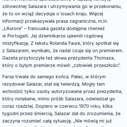
zdrowotnej Salazara i utrzymywania go w przekonaniu,
że to on wciąż decyduje o losach kraju. Więcej
informacji przekazywała prasa zagraniczna, m.in.
„L’Aurore” – francuska gazeta dostępna również
w Portugalii. Jej dziennikarze ujawnili rządową
mistyfikację. Z tekstu Rolanda Faure, który spotkał się
z Salazarem, wynikało, że nadal czuje się on premierem.
Gazeta przytoczyła też słowa prezydenta Thomaza,
który o byłym premierze mówił: „człowiek przeszłości”.
Farsa trwała do samego końca. Pałac, w którym
rezydował Salazar, stał się twierdzą. Mogły tam
wchodzić tylko osoby autoryzowane przez prezydenta,
który notabene, mimo próśb Salazara, odwiedzał go
coraz rzadziej. Dopiero w czerwcu 1970 roku, kilka
tygodni przed śmiercią, Salazar dał do zrozumienia, że
zaczyna rozumieć całą sytuację. „Nie mówią mi już