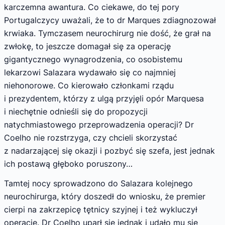
karczemna awantura. Co ciekawe, do tej pory
Portugalczycy uważali, że to dr Marques zdiagnozował
krwiaka. Tymczasem neurochirurg nie dość, że grał na
zwłokę, to jeszcze domagał się za operację
gigantycznego wynagrodzenia, co osobistemu
lekarzowi Salazara wydawało się co najmniej
niehonorowe. Co kierowało członkami rządu
i prezydentem, którzy z ulgą przyjęli opór Marquesa
i niechętnie odnieśli się do propozycji
natychmiastowego przeprowadzenia operacji? Dr
Coelho nie rozstrzyga, czy chcieli skorzystać
z nadarzającej się okazji i pozbyć się szefa, jest jednak
ich postawą głęboko poruszony…
Tamtej nocy sprowadzono do Salazara kolejnego
neurochirurga, który doszedł do wniosku, że premier
cierpi na zakrzepicę tętnicy szyjnej i też wykluczył
operację. Dr Coelho uparł się jednak i udało mu się