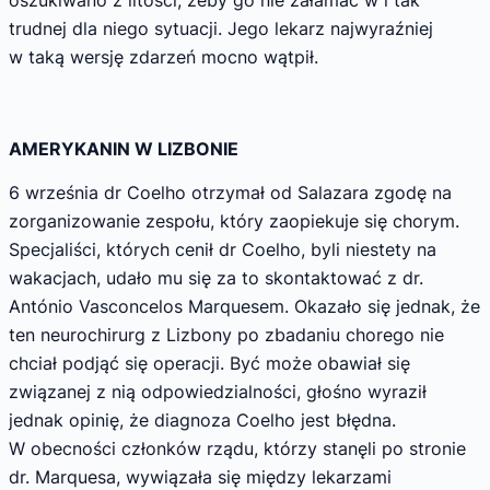
oszukiwano z litości, żeby go nie załamać w i tak
trudnej dla niego sytuacji. Jego lekarz najwyraźniej
w taką wersję zdarzeń mocno wątpił.
AMERYKANIN W LIZBONIE
6 września dr Coelho otrzymał od Salazara zgodę na
zorganizowanie zespołu, który zaopiekuje się chorym.
Specjaliści, których cenił dr Coelho, byli niestety na
wakacjach, udało mu się za to skontaktować z dr.
António Vasconcelos Marquesem. Okazało się jednak, że
ten neurochirurg z Lizbony po zbadaniu chorego nie
chciał podjąć się operacji. Być może obawiał się
związanej z nią odpowiedzialności, głośno wyraził
jednak opinię, że diagnoza Coelho jest błędna.
W obecności członków rządu, którzy stanęli po stronie
dr. Marquesa, wywiązała się między lekarzami