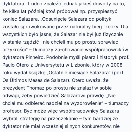
dyktatora. Trudno znaleźć jednak jakieś dowody na to,
że kilka lat później ktoś próbował np. przyspieszyć
koniec Salazara. „Odsunięcie Salazara od polityki
zostało sprowokowane przez naturalny bieg rzeczy. Dla
wszystkich było jasne, że Salazar nie był już fizycznie
w stanie rządzić i nie chcieli mu po prostu sprawiać
przykrości” – tłumaczy za-chowanie współpracowników
dyktatora Pinheiro. Podobnie myśli pisarz i historyk prof.
Paulo Otero z Uniwersytetu w Lizbonie, który w 2008
roku wydał książkę „Ostatnie miesiące Salazara” (port.
Os Últimos Meses de Salazar). Otero uważa, że
prezydent Thomaz po prostu nie znalazł w sobie
odwagi, żeby powiedzieć Salazarowi prawdę. „Nie
chciał mu odbierać nadziei na wyzdrowienie” – tłumaczy
profesor. Być może więc współpracownicy Salazara
wybrali strategię na przeczekanie – tym bardziej że
dyktator nie miał wcześniej silnych konkurentów, nie