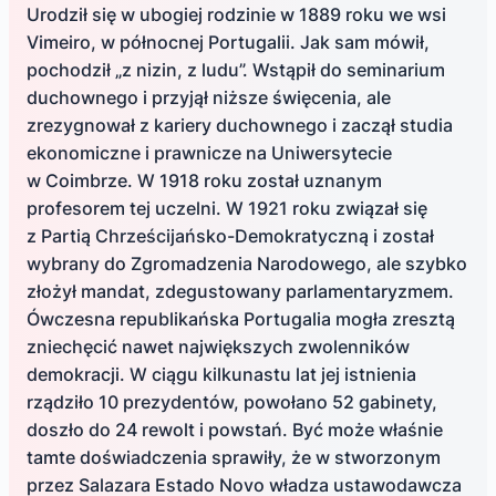
Urodził się w ubogiej rodzinie w 1889 roku we wsi
Vimeiro, w północnej Portugalii. Jak sam mówił,
pochodził „z nizin, z ludu”. Wstąpił do seminarium
duchownego i przyjął niższe święcenia, ale
zrezygnował z kariery duchownego i zaczął studia
ekonomiczne i prawnicze na Uniwersytecie
w Coimbrze. W 1918 roku został uznanym
profesorem tej uczelni. W 1921 roku związał się
z Partią Chrześcijańsko-Demokratyczną i został
wybrany do Zgromadzenia Narodowego, ale szybko
złożył mandat, zdegustowany parlamentaryzmem.
Ówczesna republikańska Portugalia mogła zresztą
zniechęcić nawet największych zwolenników
demokracji. W ciągu kilkunastu lat jej istnienia
rządziło 10 prezydentów, powołano 52 gabinety,
doszło do 24 rewolt i powstań. Być może właśnie
tamte doświadczenia sprawiły, że w stworzonym
przez Salazara Estado Novo władza ustawodawcza