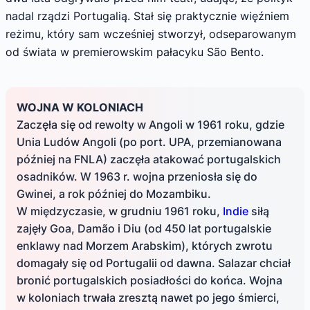
nadal rządzi Portugalią. Stał się praktycznie więźniem
reżimu, który sam wcześniej stworzył, odseparowanym
od świata w premierowskim pałacyku São Bento.
WOJNA W KOLONIACH
Zaczęła się od rewolty w Angoli w 1961 roku, gdzie
Unia Ludów Angoli (po port. UPA, przemianowana
później na FNLA) zaczęła atakować portugalskich
osadników. W 1963 r. wojna przeniosła się do
Gwinei, a rok później do Mozambiku.
W międzyczasie, w grudniu 1961 roku,
Indie
siłą
zajęły Goa, Damão i Diu (od 450 lat portugalskie
enklawy nad Morzem Arabskim), których zwrotu
domagały się od Portugalii od dawna. Salazar chciał
bronić portugalskich posiadłości do końca. Wojna
w koloniach trwała zresztą nawet po jego śmierci,