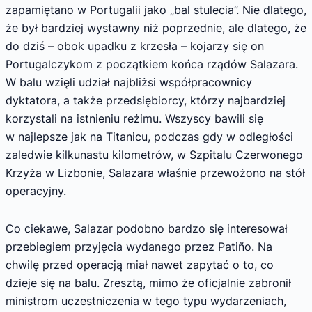
zapamiętano w Portugalii jako „bal stulecia”. Nie dlatego,
że był bardziej wystawny niż poprzednie, ale dlatego, że
do dziś – obok upadku z krzesła – kojarzy się on
Portugalczykom z początkiem końca rządów Salazara.
W balu wzięli udział najbliżsi współpracownicy
dyktatora, a także przedsiębiorcy, którzy najbardziej
korzystali na istnieniu reżimu. Wszyscy bawili się
w najlepsze jak na Titanicu, podczas gdy w odległości
zaledwie kilkunastu kilometrów, w Szpitalu Czerwonego
Krzyża w Lizbonie, Salazara właśnie przewożono na stół
operacyjny.
Co ciekawe, Salazar podobno bardzo się interesował
przebiegiem przyjęcia wydanego przez Patiño. Na
chwilę przed operacją miał nawet zapytać o to, co
dzieje się na balu. Zresztą, mimo że oficjalnie zabronił
ministrom uczestniczenia w tego typu wydarzeniach,