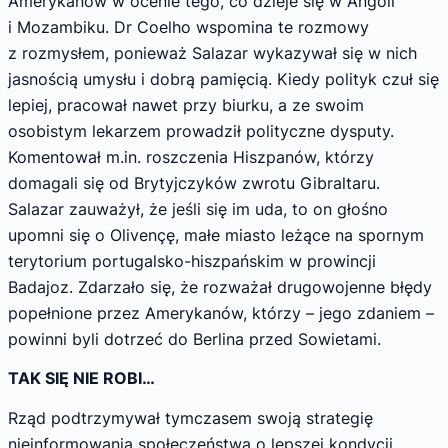
Amerykanów w ocenie tego, co dzieje się w Angoli
i Mozambiku. Dr Coelho wspomina te rozmowy
z rozmysłem, ponieważ Salazar wykazywał się w nich
jasnością umysłu i dobrą pamięcią. Kiedy polityk czuł się
lepiej, pracował nawet przy biurku, a ze swoim
osobistym lekarzem prowadził polityczne dysputy.
Komentował m.in. roszczenia Hiszpanów, którzy
domagali się od Brytyjczyków zwrotu Gibraltaru.
Salazar zauważył, że jeśli się im uda, to on głośno
upomni się o Olivençę, małe miasto leżące na spornym
terytorium portugalsko-hiszpańskim w prowincji
Badajoz. Zdarzało się, że rozważał drugowojenne błędy
popełnione przez Amerykanów, którzy – jego zdaniem –
powinni byli dotrzeć do Berlina przed Sowietami.
TAK SIĘ NIE ROBI…
Rząd podtrzymywał tymczasem swoją strategię
nieinformowania społeczeństwa o lepszej kondycji