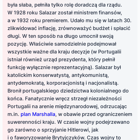
była słaba, pełniła tylko rolę doradczą dla rządu.
W 1928 roku Salazar został ministrem finansów,
a w 1932 roku premierem. Udało mu się w latach 30.
zlikwidować inflację, zrównoważyć budżet i spłacić
długi. W ten sposób na długo umocnił swoją
pozycję. Właściwie samodzielnie podejmował
wszystkie ważne dla kraju decyzje (w Portugalii
istniał również urząd prezydenta, który pełnił
funkcję wyłącznie reprezentacyjną). Salazar był
katolickim konserwatystą, antykomunistą,
antydemokratą, korporacjonistą i nacjonalistą.
Bronił portugalskiego dziedzictwa kolonialnego do
końca. Fanatycznie wręcz strzegł niezależności
Portugalii na arenie międzynarodowej, odrzucając
m.in.
plan Marshalla
, w obawie przed ograniczeniem
suwerenności kraju. W czasie wojny podejrzewano
go zarówno o sprzyjanie Hitlerowi, jak
i o faworyzowanie Brytyjczyków. Czas wojny to