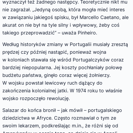
wyznaczył też żadnego następcy. Teoretycznie nikt mu
nie zagrażał. „Jedyną osobą, która mogła mieć interes
w zawiązaniu jakiegoś spisku, był Marcello Caetano, ale
akurat on nie był na tyle silny i wpływowy, żeby coś
takiego przeprowadzić” – uważa Pinheiro.
Według historyków zmiany w Portugalii musiały zresztą
prędzej czy później nastąpić, ponieważ wojna
w koloniach stawała się wśród Portugalczyków coraz
bardziej niepopularna. Jej koszty pochłaniały połowę
budżetu państwa, ginęło coraz więcej żołnierzy.
W wojsku powstał lewicowy ruch dążący do
zakończenia kolonialnej jatki. W 1974 roku to właśnie
wojsko rozpoczęło rewolucję.
Salazar do końca bronił – jak mówił – portugalskiego
dziedzictwa w Afryce. Często rozmawiał o tym ze
swoim lekarzem, podkreślając m.in., że różni się od