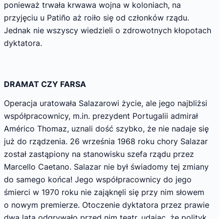
ponieważ trwała krwawa wojna w koloniach, na
przyjęciu u Patiño aż roiło się od członków rządu.
Jednak nie wszyscy wiedzieli o zdrowotnych kłopotach
dyktatora.
DRAMAT CZY FARSA
Operacja uratowała Salazarowi życie, ale jego najbliżsi
współpracownicy, m.in. prezydent Portugalii admirał
Américo Thomaz, uznali dość szybko, że nie nadaje się
już do rządzenia. 26 września 1968 roku chory Salazar
został zastąpiony na stanowisku szefa rządu przez
Marcello Caetano. Salazar nie był świadomy tej zmiany
do samego końca! Jego współpracownicy do jego
śmierci w 1970 roku nie zająknęli się przy nim słowem
o nowym premierze. Otoczenie dyktatora przez prawie
dwa lata odgrywało przed nim teatr, udając, że polityk