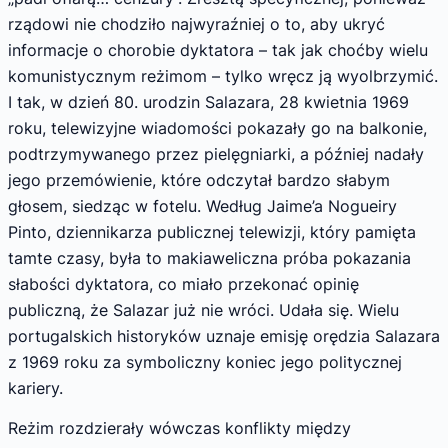
rządowi nie chodziło najwyraźniej o to, aby ukryć
informacje o chorobie dyktatora – tak jak choćby wielu
komunistycznym reżimom – tylko wręcz ją wyolbrzymić.
I tak, w dzień 80. urodzin Salazara, 28 kwietnia 1969
roku, telewizyjne wiadomości pokazały go na balkonie,
podtrzymywanego przez pielęgniarki, a później nadały
jego przemówienie, które odczytał bardzo słabym
głosem, siedząc w fotelu. Według Jaime’a Nogueiry
Pinto, dziennikarza publicznej telewizji, który pamięta
tamte czasy, była to makiaweliczna próba pokazania
słabości dyktatora, co miało przekonać opinię
publiczną, że Salazar już nie wróci. Udała się. Wielu
portugalskich historyków uznaje emisję orędzia Salazara
z 1969 roku za symboliczny koniec jego politycznej
kariery.
Reżim rozdzierały wówczas konflikty między