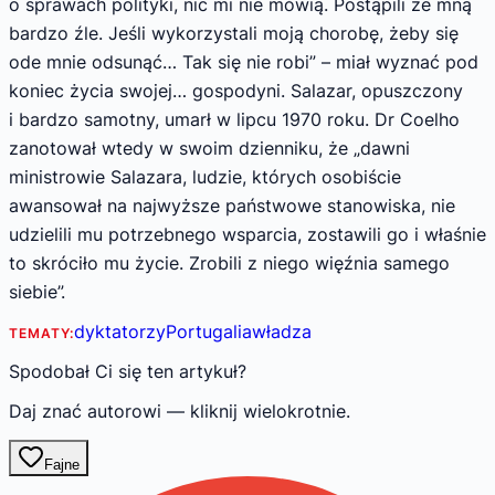
o sprawach polityki, nic mi nie mówią. Postąpili ze mną
bardzo źle. Jeśli wykorzystali moją chorobę, żeby się
ode mnie odsunąć… Tak się nie robi” – miał wyznać pod
koniec życia swojej… gospodyni. Salazar, opuszczony
i bardzo samotny, umarł w lipcu 1970 roku. Dr Coelho
zanotował wtedy w swoim dzienniku, że „dawni
ministrowie Salazara, ludzie, których osobiście
awansował na najwyższe państwowe stanowiska, nie
udzielili mu potrzebnego wsparcia, zostawili go i właśnie
to skróciło mu życie. Zrobili z niego więźnia samego
siebie”.
dyktatorzy
Portugalia
władza
TEMATY:
Spodobał Ci się ten artykuł?
Daj znać autorowi — kliknij wielokrotnie.
Fajne