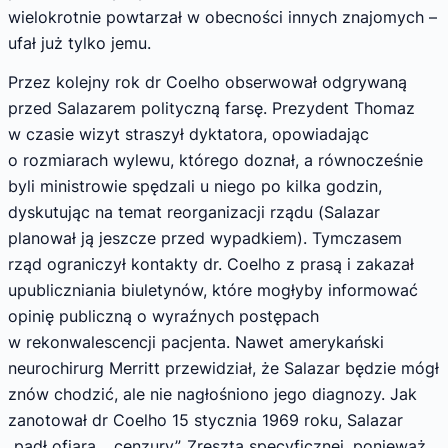
wielokrotnie powtarzał w obecności innych znajomych –
ufał już tylko jemu.
Przez kolejny rok dr Coelho obserwował odgrywaną
przed Salazarem polityczną farsę. Prezydent Thomaz
w czasie wizyt straszył dyktatora, opowiadając
o rozmiarach wylewu, którego doznał, a równocześnie
byli ministrowie spędzali u niego po kilka godzin,
dyskutując na temat reorganizacji rządu (Salazar
planował ją jeszcze przed wypadkiem). Tymczasem
rząd ograniczył kontakty dr. Coelho z prasą i zakazał
upubliczniania biuletynów, które mogłyby informować
opinię publiczną o wyraźnych postępach
w rekonwalescencji pacjenta. Nawet amerykański
neurochirurg Merritt przewidział, że Salazar będzie mógł
znów chodzić, ale nie nagłośniono jego diagnozy. Jak
zanotował dr Coelho 15 stycznia 1969 roku, Salazar
„padł ofiarą… cenzury”. Zresztą specyficznej, ponieważ