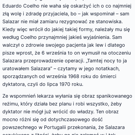
Eduardo Coelho nie waha się oskarżyć ich o co najmniej
złą wolę i zdradę przyjaciela, bo – jak wspominał – sam
Salazar nie miał zamiaru rezygnować ze stanowiska.
Kiedy więc wrócił do jakiej takiej formy, należały mu się
według Coelho przynajmniej jakieś wyjaśnienia. Sam
walczył o zdrowie swojego pacjenta jak lew i dlatego
pisze wprost, że 6 września to on wymusił na otoczeniu
Salazara przeprowadzenie operacji. „Tamtej nocy to ja
uratowałem Salazara” – czytamy w jego notatkach,
sporządzanych od września 1968 roku do śmierci
dyktatora, czyli do lipca 1970 roku.
Ze wspomnień lekarza wyłania się obraz spanikowanego
reżimu, który działa bez planu i robi wszystko, żeby
dyktator nie mógł już wrócić do władzy. Ten obraz
mocno różni się od dotychczasowego dość
powszechnego w Portugalii przekonania, że Salazara