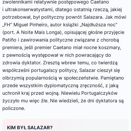
zwolennikami relatywnie postępowego Caetano
i ultrakonserwatystami, dlatego ostatnią rzeczą, jakiej
potrzebował, był polityczny powrót Salazara. Jak mówi
„FH” Miguel Pinheiro, autor książki „Najdłuższa noc”
(port. A Noite Mais Longa), opisującej głośne przyjęcie
Patiño i zawirowania polityczne związane z chorobą
premiera, jeśli premier Caetano miał nocne koszmary,
z pewnością występował w nich powracający do
zdrowia dyktator. Zresztą wbrew temu, co twierdzą
współcześni portugalscy politycy, Salazar cieszył się
olbrzymią popularnością w społeczeństwie. Pamiętano
przede wszystkim dyplomatyczną zręczność, z jaką
uchronił kraj przed wojną. Niewielu Portugalczyków
życzyło mu więc źle. Nie wiedzieli, że dni dyktatora są
policzone.
KIM BYŁ SALAZAR?