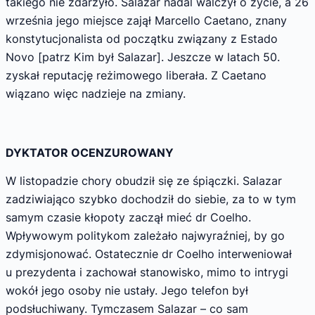
takiego nie zdarzyło. Salazar nadal walczył o życie, a 26
września jego miejsce zajął Marcello Caetano, znany
konstytucjonalista od początku związany z Estado
Novo [patrz Kim był Salazar]. Jeszcze w latach 50.
zyskał reputację reżimowego liberała. Z Caetano
wiązano więc nadzieje na zmiany.
DYKTATOR OCENZUROWANY
W listopadzie chory obudził się ze śpiączki. Salazar
zadziwiająco szybko dochodził do siebie, za to w tym
samym czasie kłopoty zaczął mieć dr Coelho.
Wpływowym politykom zależało najwyraźniej, by go
zdymisjonować. Ostatecznie dr Coelho interweniował
u prezydenta i zachował stanowisko, mimo to intrygi
wokół jego osoby nie ustały. Jego telefon był
podsłuchiwany. Tymczasem Salazar – co sam