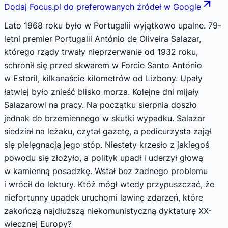
Dodaj Focus.pl do preferowanych źródeł w Google
Lato 1968 roku było w Portugalii wyjątkowo upalne. 79-
letni premier Portugalii António de Oliveira Salazar,
którego rządy trwały nieprzerwanie od 1932 roku,
schronił się przed skwarem w Forcie Santo António
w Estoril, kilkanaście kilometrów od Lizbony. Upały
łatwiej było znieść blisko morza. Kolejne dni mijały
Salazarowi na pracy. Na początku sierpnia doszło
jednak do brzemiennego w skutki wypadku. Salazar
siedział na leżaku, czytał gazetę, a pedicurzysta zajął
się pielęgnacją jego stóp. Niestety krzesło z jakiegoś
powodu się złożyło, a polityk upadł i uderzył głową
w kamienną posadzkę. Wstał bez żadnego problemu
i wrócił do lektury. Któż mógł wtedy przypuszczać, że
niefortunny upadek uruchomi lawinę zdarzeń, które
zakończą najdłuższą niekomunistyczną dyktaturę XX-
wiecznej Europy?