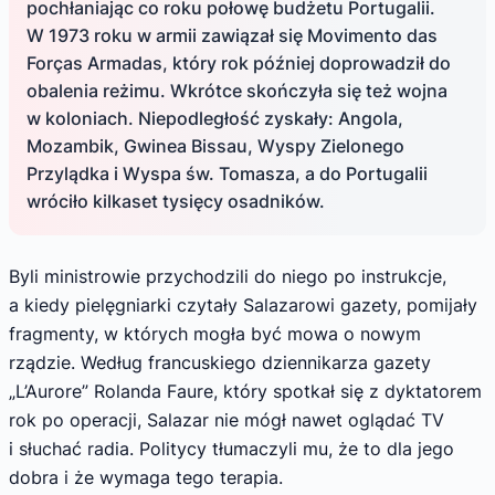
pochłaniając co roku połowę budżetu Portugalii.
W 1973 roku w armii zawiązał się Movimento das
Forças Armadas, który rok później doprowadził do
obalenia reżimu. Wkrótce skończyła się też wojna
w koloniach. Niepodległość zyskały: Angola,
Mozambik, Gwinea Bissau, Wyspy Zielonego
Przylądka i Wyspa św. Tomasza, a do Portugalii
wróciło kilkaset tysięcy osadników.
Byli ministrowie przychodzili do niego po instrukcje,
a kiedy pielęgniarki czytały Salazarowi gazety, pomijały
fragmenty, w których mogła być mowa o nowym
rządzie. Według francuskiego dziennikarza gazety
„L’Aurore” Rolanda Faure, który spotkał się z dyktatorem
rok po operacji, Salazar nie mógł nawet oglądać TV
i słuchać radia. Politycy tłumaczyli mu, że to dla jego
dobra i że wymaga tego terapia.