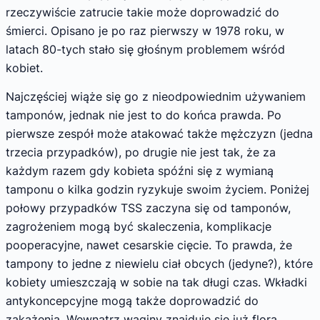
rzeczywiście zatrucie takie może doprowadzić do
śmierci. Opisano je po raz pierwszy w 1978 roku, w
latach 80-tych stało się głośnym problemem wśród
kobiet.
Najczęściej wiąże się go z nieodpowiednim używaniem
tamponów, jednak nie jest to do końca prawda. Po
pierwsze zespół może atakować także mężczyzn (jedna
trzecia przypadków), po drugie nie jest tak, że za
każdym razem gdy kobieta spóźni się z wymianą
tamponu o kilka godzin ryzykuje swoim życiem. Poniżej
połowy przypadków TSS zaczyna się od tamponów,
zagrożeniem mogą być skaleczenia, komplikacje
pooperacyjne, nawet cesarskie cięcie. To prawda, że
tampony to jedne z niewielu ciał obcych (jedyne?), które
kobiety umieszczają w sobie na tak długi czas. Wkładki
antykoncepcyjne mogą także doprowadzić do
zakażenia. Wewnątrz waginy znajduje się już flora