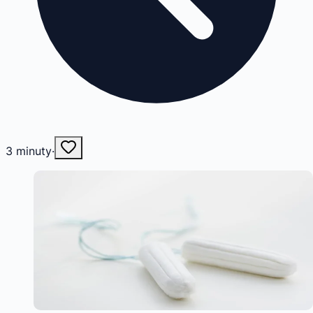
3
minuty
·