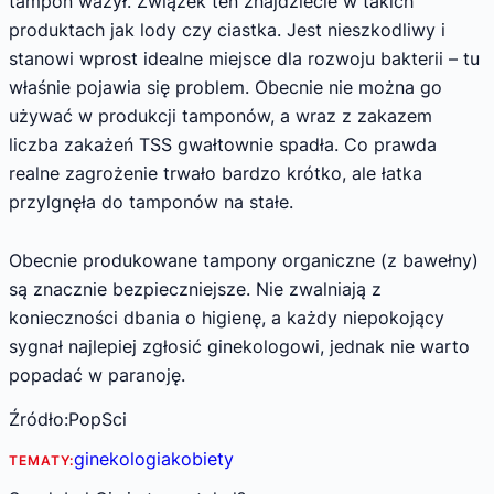
tampon ważył. Związek ten znajdziecie w takich
produktach jak lody czy ciastka. Jest nieszkodliwy i
stanowi wprost idealne miejsce dla rozwoju bakterii – tu
właśnie pojawia się problem. Obecnie nie można go
używać w produkcji tamponów, a wraz z zakazem
liczba zakażeń TSS gwałtownie spadła. Co prawda
realne zagrożenie trwało bardzo krótko, ale łatka
przylgnęła do tamponów na stałe.
Obecnie produkowane tampony organiczne (z bawełny)
są znacznie bezpieczniejsze. Nie zwalniają z
konieczności dbania o higienę, a każdy niepokojący
sygnał najlepiej zgłosić ginekologowi, jednak nie warto
popadać w paranoję.
Źródło:PopSci
ginekologia
kobiety
TEMATY: