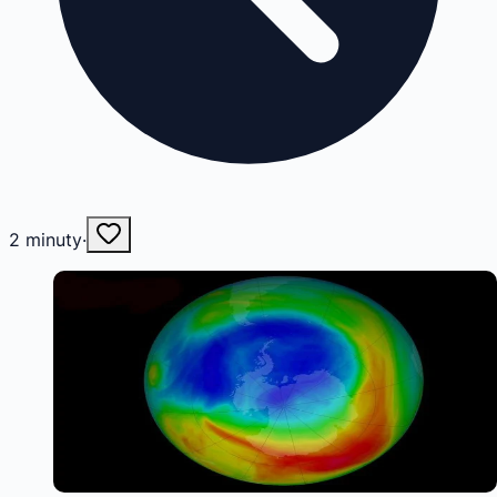
2
minuty
·