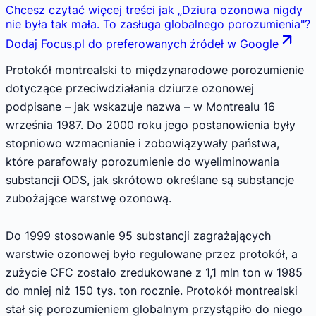
Chcesz czytać więcej treści jak
„
Dziura ozonowa nigdy
nie była tak mała. To zasługa globalnego porozumienia
"
?
Dodaj Focus.pl do preferowanych źródeł w Google
Protokół montrealski to międzynarodowe porozumienie
dotyczące przeciwdziałania dziurze ozonowej
podpisane – jak wskazuje nazwa – w Montrealu 16
września 1987. Do 2000 roku jego postanowienia były
stopniowo wzmacnianie i zobowiązywały państwa,
które parafowały porozumienie do wyeliminowania
substancji ODS, jak skrótowo określane są substancje
zubożające warstwę ozonową.
Do 1999 stosowanie 95 substancji zagrażających
warstwie ozonowej było regulowane przez protokół, a
zużycie CFC zostało zredukowane z 1,1 mln ton w 1985
do mniej niż 150 tys. ton rocznie. Protokół montrealski
stał się porozumieniem globalnym przystąpiło do niego