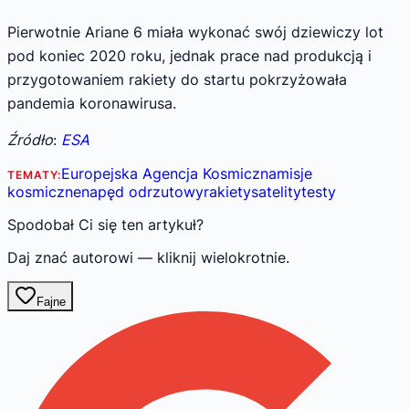
Pierwotnie Ariane 6 miała wykonać swój dziewiczy lot
pod koniec 2020 roku, jednak prace nad produkcją i
przygotowaniem rakiety do startu pokrzyżowała
pandemia koronawirusa.
Źródło
:
ESA
Europejska Agencja Kosmiczna
misje
TEMATY:
kosmiczne
napęd odrzutowy
rakiety
satelity
testy
Spodobał Ci się ten artykuł?
Daj znać autorowi — kliknij wielokrotnie.
Fajne