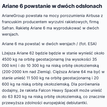
Ariane 6 powstanie w dwóch odsłonach
ArianeGroup powstała na mocy porozumienia Airbusa z
francuskim producentem wyrzutni rakietowych, firmą
Safran. Rakietę Ariane 6 ma wyprodukować w dwóch
wersjach.
Ariane 6 ma powstać w dwóch wersjach / (fot. ESA)
Lżejsza Ariane 62 będzie będzie w stanie wynieść około
4500 kg na orbitę geostacjonarną (na wysokości 35
000 km) i do 10 300 kg na niską orbitę okołoziemską
(200-2000 km nad Ziemią). Cięższa Ariane 64 ma być w
stanie unieść 11 500 kg na orbitę geostacjonarną i 20
600 kg na niską orbitę okołoziemską. Dla porównania
dodajmy, że rakieta Falcon Heavy SpaceX może unieść
do 63 820 kg na niską orbitę okołoziemską, co znacznie
przewyższa zdolności europejskiej debiutantki.