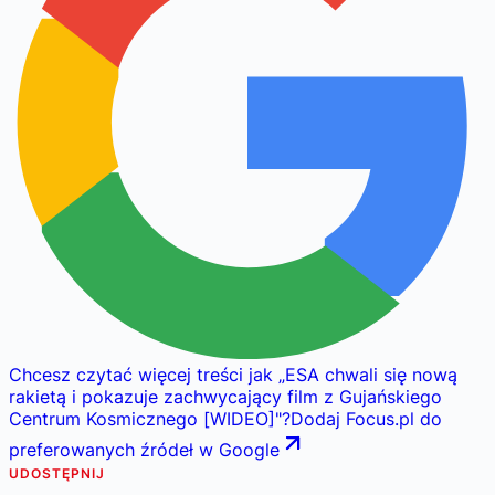
Chcesz czytać więcej treści jak
„
ESA chwali się nową
rakietą i pokazuje zachwycający film z Gujańskiego
Centrum Kosmicznego [WIDEO]
"
?
Dodaj Focus.pl do
preferowanych źródeł w Google
UDOSTĘPNIJ