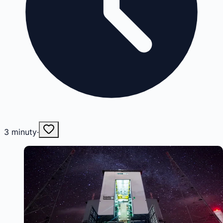
3
minuty
·