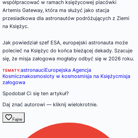
współpracować w ramach księżycowej placówki
Artemis Gateway, która ma służyć jako stacja
przesiadkowa dla astronautów podróżujących z Ziemi
na Księżyc.
Jak powiedział szef ESA, europejski astronauta może
polecieć na Księżyc do końca bieżącej dekady. Szacuje
się, że misja załogowa mogłaby odbyć się w 2026 roku.
astronauci
Europejska Agencja
TEMATY:
Kosmiczna
kosmos
loty w kosmos
misja na Księżyc
misja
załogowa
Spodobał Ci się ten artykuł?
Daj znać autorowi — kliknij wielokrotnie.
Fajne