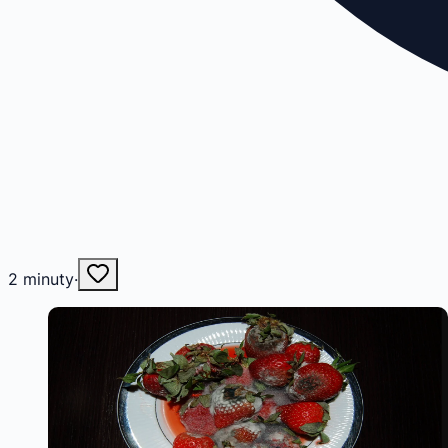
2
minuty
·