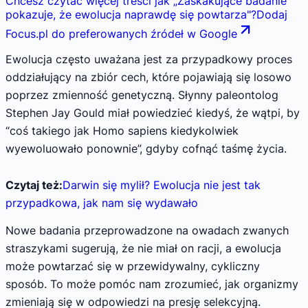
Chcesz czytać więcej treści jak
„
Zaskakujące badanie
pokazuje, że ewolucja naprawdę się powtarza
"
?
Dodaj
Focus.pl do preferowanych źródeł w Google
Ewolucja często uważana jest za przypadkowy proces
oddziałujący na zbiór cech, które pojawiają się losowo
poprzez zmienność genetyczną. Słynny paleontolog
Stephen Jay Gould miał powiedzieć kiedyś, że wątpi, by
“coś takiego jak Homo sapiens kiedykolwiek
wyewoluowało ponownie”, gdyby cofnąć taśmę życia.
Czytaj też:
Darwin się mylił? Ewolucja nie jest tak
przypadkowa, jak nam się wydawało
Nowe badania przeprowadzone na owadach zwanych
straszykami sugerują, że nie miał on racji, a ewolucja
może powtarzać się w przewidywalny, cykliczny
sposób. To może pomóc nam zrozumieć, jak organizmy
zmieniają się w odpowiedzi na presję selekcyjną.