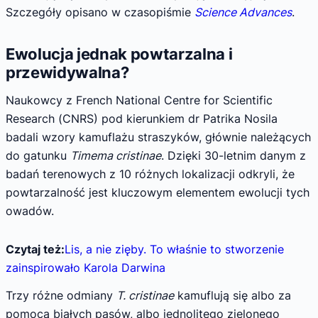
Szczegóły opisano w czasopiśmie
Science Advances
.
Ewolucja jednak powtarzalna i
przewidywalna?
Naukowcy z French National Centre for Scientific
Research (CNRS) pod kierunkiem dr Patrika Nosila
badali wzory kamuflażu straszyków, głównie należących
do gatunku
Timema cristinae
. Dzięki 30-letnim danym z
badań terenowych z 10 różnych lokalizacji odkryli, że
powtarzalność jest kluczowym elementem ewolucji tych
owadów.
Czytaj też:
Lis, a nie zięby. To właśnie to stworzenie
zainspirowało Karola Darwina
Trzy różne odmiany
T. cristinae
kamuflują się albo za
pomocą białych pasów, albo jednolitego zielonego