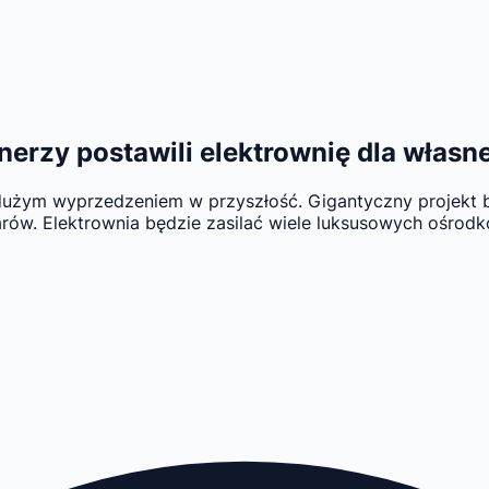
onerzy postawili elektrownię dla włas
z dużym wyprzedzeniem w przyszłość. Gigantyczny projek
arów. Elektrownia będzie zasilać wiele luksusowych ośrod