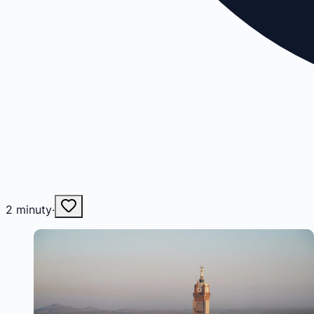
2
minuty
·