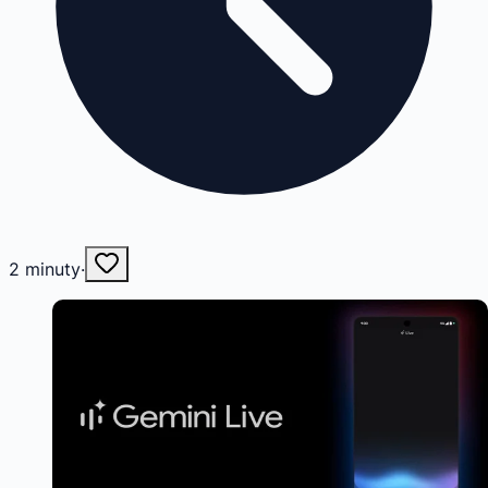
2
minuty
·