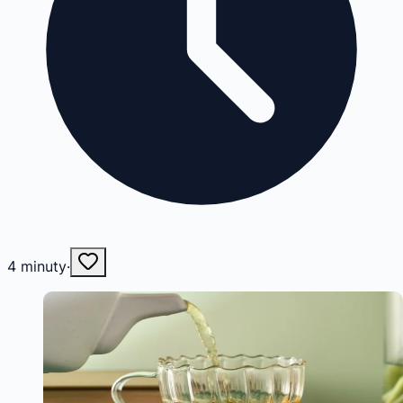
4
minuty
·