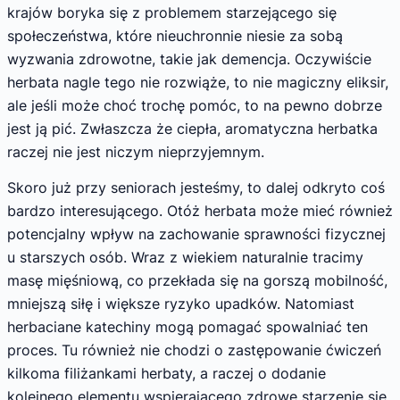
krajów boryka się z problemem starzejącego się
społeczeństwa, które nieuchronnie niesie za sobą
wyzwania zdrowotne, takie jak demencja. Oczywiście
herbata nagle tego nie rozwiąże, to nie magiczny eliksir,
ale jeśli może choć trochę pomóc, to na pewno dobrze
jest ją pić. Zwłaszcza że ciepła, aromatyczna herbatka
raczej nie jest niczym nieprzyjemnym.
Skoro już przy seniorach jesteśmy, to dalej odkryto coś
bardzo interesującego. Otóż herbata może mieć również
potencjalny wpływ na zachowanie sprawności fizycznej
u starszych osób. Wraz z wiekiem naturalnie tracimy
masę mięśniową, co przekłada się na gorszą mobilność,
mniejszą siłę i większe ryzyko upadków. Natomiast
herbaciane katechiny mogą pomagać spowalniać ten
proces. Tu również nie chodzi o zastępowanie ćwiczeń
kilkoma filiżankami herbaty, a raczej o dodanie
kolejnego elementu wspierającego zdrowe starzenie się