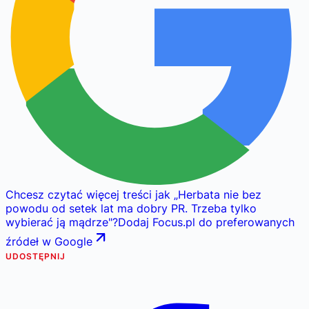
Chcesz czytać więcej treści jak
„
Herbata nie bez
powodu od setek lat ma dobry PR. Trzeba tylko
wybierać ją mądrze
"
?
Dodaj Focus.pl do preferowanych
źródeł w Google
UDOSTĘPNIJ