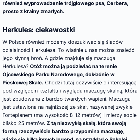
również wyprowadzenie trójgłowego psa, Cerbera,
prosto z krainy zmarłych.
Herkules: ciekawostki
W Polsce również możemy doszukiwać się śladów
działalności Herkulesa. To właśnie u nas można znaleźć
jego słynną broń. A gdzie znajduje się maczuga
Herkulesa?
Otóż można ją podziwiać na terenie
Ojcowskiego Parku Narodowego, dokładnie w
Pieskowej Skale.
Chodzi tutaj oczywiście o interesującą
pod względem kształtu i wyglądu maczugę skalną, która
jest zbudowana z bardzo twardych wapieni. Maczuga
jest ustawiona na najniższej ze skał, nazywanej zwykle
Fortepianem (ma wysokość 8-12 metrów) i mierzy sobie
blisko 25 metrów.
Z tą niezwykłą skałą, która swoją
formą rzeczywiście bardzo przypomina maczugę,
wiąże się kilka innych legend, na przykład o Sokolej