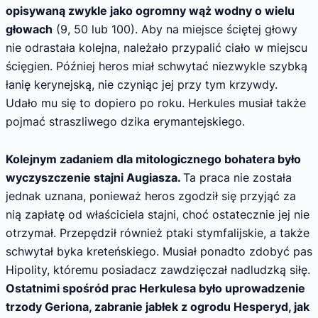
opisywaną zwykle jako ogromny wąż wodny o wielu
głowach
(9, 50 lub 100). Aby na miejsce ściętej głowy
nie odrastała kolejna, należało przypalić ciało w miejscu
ścięgien. Później heros miał schwytać niezwykle szybką
łanię kerynejską, nie czyniąc jej przy tym krzywdy.
Udało mu się to dopiero po roku. Herkules musiał także
pojmać straszliwego dzika erymantejskiego.
Kolejnym zadaniem dla mitologicznego bohatera było
wyczyszczenie stajni Augiasza.
Ta praca nie została
jednak uznana, ponieważ heros zgodził się przyjąć za
nią zapłatę od właściciela stajni, choć ostatecznie jej nie
otrzymał. Przepędził również ptaki stymfalijskie, a także
schwytał byka kreteńskiego. Musiał ponadto zdobyć pas
Hipolity, któremu posiadacz zawdzięczał nadludzką siłę.
Ostatnimi spośród prac Herkulesa było uprowadzenie
trzody Geriona, zabranie jabłek z ogrodu Hesperyd, jak