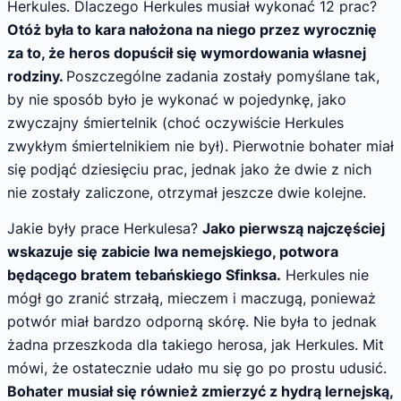
Herkules. Dlaczego Herkules musiał wykonać 12 prac?
Otóż była to kara nałożona na niego przez wyrocznię
za to, że heros dopuścił się wymordowania własnej
rodziny.
Poszczególne zadania zostały pomyślane tak,
by nie sposób było je wykonać w pojedynkę, jako
zwyczajny śmiertelnik (choć oczywiście Herkules
zwykłym śmiertelnikiem nie był). Pierwotnie bohater miał
się podjąć dziesięciu prac, jednak jako że dwie z nich
nie zostały zaliczone, otrzymał jeszcze dwie kolejne.
Jakie były prace Herkulesa?
Jako pierwszą najczęściej
wskazuje się zabicie lwa nemejskiego, potwora
będącego bratem tebańskiego Sfinksa.
Herkules nie
mógł go zranić strzałą, mieczem i maczugą, ponieważ
potwór miał bardzo odporną skórę. Nie była to jednak
żadna przeszkoda dla takiego herosa, jak Herkules. Mit
mówi, że ostatecznie udało mu się go po prostu udusić.
Bohater musiał się również zmierzyć z hydrą lernejską,