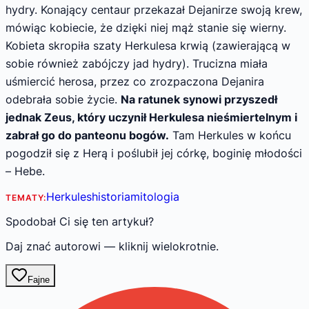
hydry. Konający centaur przekazał Dejanirze swoją krew,
mówiąc kobiecie, że dzięki niej mąż stanie się wierny.
Kobieta skropiła szaty Herkulesa krwią (zawierającą w
sobie również zabójczy jad hydry). Trucizna miała
uśmiercić herosa, przez co zrozpaczona Dejanira
odebrała sobie życie.
Na ratunek synowi przyszedł
jednak Zeus, który uczynił Herkulesa nieśmiertelnym i
zabrał go do panteonu bogów.
Tam Herkules w końcu
pogodził się z Herą i poślubił jej córkę, boginię młodości
– Hebe.
Herkules
historia
mitologia
TEMATY:
Spodobał Ci się ten artykuł?
Daj znać autorowi — kliknij wielokrotnie.
Fajne