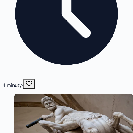
4
minuty
·