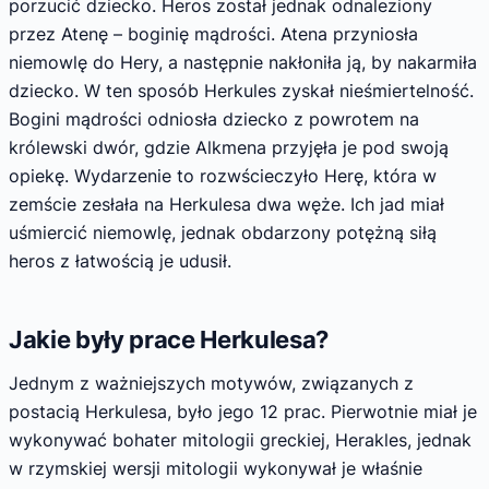
porzucić dziecko. Heros został jednak odnaleziony
przez Atenę – boginię mądrości. Atena przyniosła
niemowlę do Hery, a następnie nakłoniła ją, by nakarmiła
dziecko. W ten sposób Herkules zyskał nieśmiertelność.
Bogini mądrości odniosła dziecko z powrotem na
królewski dwór, gdzie Alkmena przyjęła je pod swoją
opiekę. Wydarzenie to rozwścieczyło Herę, która w
zemście zesłała na Herkulesa dwa węże. Ich jad miał
uśmiercić niemowlę, jednak obdarzony potężną siłą
heros z łatwością je udusił.
Jakie były prace Herkulesa?
Jednym z ważniejszych motywów, związanych z
postacią Herkulesa, było jego 12 prac. Pierwotnie miał je
wykonywać bohater mitologii greckiej, Herakles, jednak
w rzymskiej wersji mitologii wykonywał je właśnie