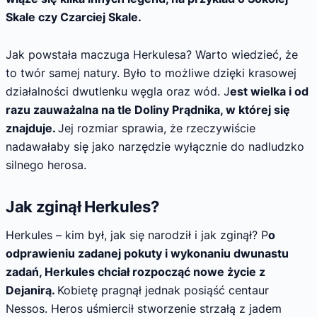
Skale czy Czarciej Skale.
Jak powstała maczuga Herkulesa? Warto wiedzieć, że
to twór samej natury. Było to możliwe dzięki krasowej
działalności dwutlenku węgla oraz wód. J
est wielka i od
razu zauważalna na tle Doliny Prądnika, w której się
znajduje.
Jej rozmiar sprawia, że rzeczywiście
nadawałaby się jako narzędzie wyłącznie do nadludzko
silnego herosa.
Jak zginął Herkules?
Herkules – kim był, jak się narodził i jak zginął? P
o
odprawieniu zadanej pokuty i wykonaniu dwunastu
zadań, Herkules chciał rozpocząć nowe życie z
Dejanirą.
Kobietę pragnął jednak posiąść centaur
Nessos. Heros uśmiercił stworzenie strzałą z jadem