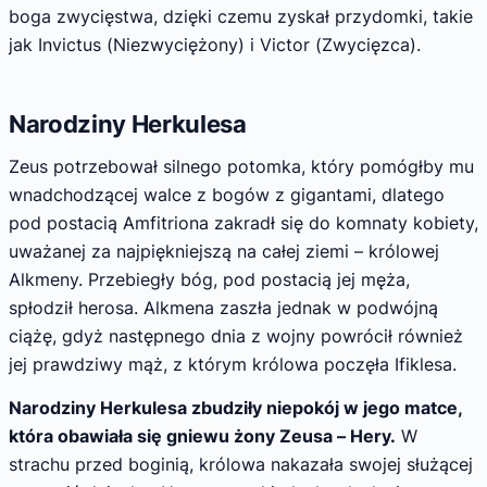
boga zwycięstwa, dzięki czemu zyskał przydomki, takie
jak Invictus (Niezwyciężony) i Victor (Zwycięzca).
Narodziny Herkulesa
Zeus potrzebował silnego potomka, który pomógłby mu
wnadchodzącej walce z bogów z gigantami, dlatego
pod postacią Amfitriona zakradł się do komnaty kobiety,
uważanej za najpiękniejszą na całej ziemi – królowej
Alkmeny. Przebiegły bóg, pod postacią jej męża,
spłodził herosa. Alkmena zaszła jednak w podwójną
ciążę, gdyż następnego dnia z wojny powrócił również
jej prawdziwy mąż, z którym królowa poczęła Ifiklesa.
Narodziny Herkulesa zbudziły niepokój w jego matce,
która obawiała się gniewu żony Zeusa – Hery.
W
strachu przed boginią, królowa nakazała swojej służącej