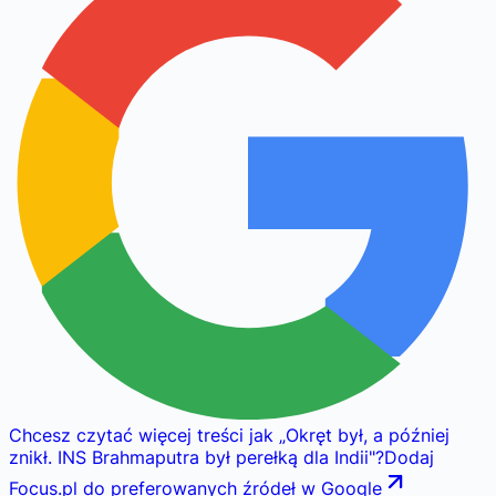
Chcesz czytać więcej treści jak
„
Okręt był, a później
znikł. INS Brahmaputra był perełką dla Indii
"
?
Dodaj
Focus.pl do preferowanych źródeł w Google