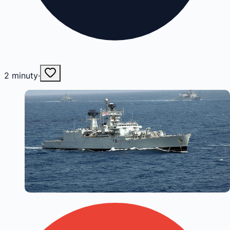
2
minuty
·