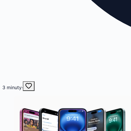
3
minuty
·