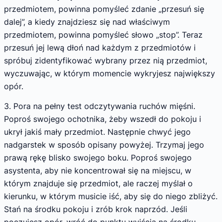
przedmiotem, powinna pomyśleć zdanie „przesuń się
dalej”, a kiedy znajdziesz się nad właściwym
przedmiotem, powinna pomyśleć słowo „stop”. Teraz
przesuń jej lewą dłoń nad każdym z przedmiotów i
spróbuj zidentyfikować wybrany przez nią przedmiot,
wyczuwając, w którym momencie wykryjesz największy
opór.
3. Pora na pełny test odczytywania ruchów mięśni.
Poproś swojego ochotnika, żeby wszedł do pokoju i
ukrył jakiś mały przedmiot. Następnie chwyć jego
nadgarstek w sposób opisany powyżej. Trzymaj jego
prawą rękę blisko swojego boku. Poproś swojego
asystenta, aby nie koncentrował się na miejscu, w
którym znajduje się przedmiot, ale raczej myślał o
kierunku, w którym musicie iść, aby się do niego zbliżyć.
Stań na środku pokoju i zrób krok naprzód. Jeśli
poczujesz opór, wróć do punktu wyjścia na środku