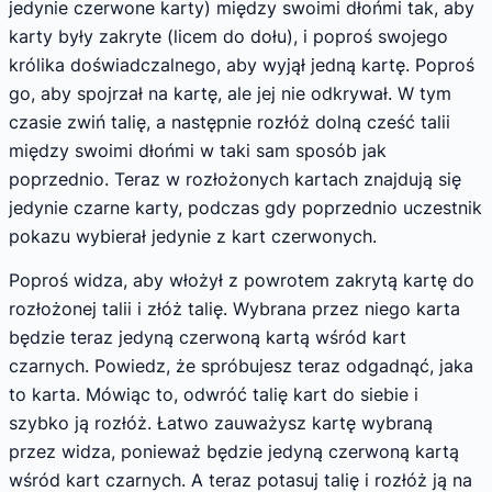
jedynie czerwone karty) między swoimi dłońmi tak, aby
karty były zakryte (licem do dołu), i poproś swojego
królika doświadczalnego, aby wyjął jedną kartę. Poproś
go, aby spojrzał na kartę, ale jej nie odkrywał. W tym
czasie zwiń talię, a następnie rozłóż dolną cześć talii
między swoimi dłońmi w taki sam sposób jak
poprzednio. Teraz w rozłożonych kartach znajdują się
jedynie czarne karty, podczas gdy poprzednio uczestnik
pokazu wybierał jedynie z kart czerwonych.
Poproś widza, aby włożył z powrotem zakrytą kartę do
rozłożonej talii i złóż talię. Wybrana przez niego karta
będzie teraz jedyną czerwoną kartą wśród kart
czarnych. Powiedz, że spróbujesz teraz odgadnąć, jaka
to karta. Mówiąc to, odwróć talię kart do siebie i
szybko ją rozłóż. Łatwo zauważysz kartę wybraną
przez widza, ponieważ będzie jedyną czerwoną kartą
wśród kart czarnych. A teraz potasuj talię i rozłóż ją na