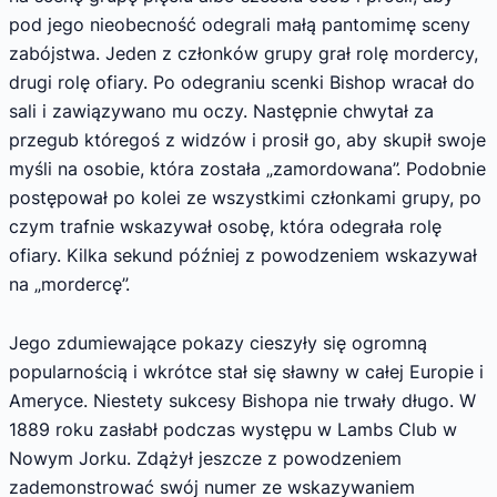
pod jego nieobecność odegrali małą pantomimę sceny
zabójstwa. Jeden z członków grupy grał rolę mordercy,
drugi rolę ofiary. Po odegraniu scenki Bishop wracał do
sali i zawiązywano mu oczy. Następnie chwytał za
przegub któregoś z widzów i prosił go, aby skupił swoje
myśli na osobie, która została „zamordowana”. Podobnie
postępował po kolei ze wszystkimi członkami grupy, po
czym trafnie wskazywał osobę, która odegrała rolę
ofiary. Kilka sekund później z powodzeniem wskazywał
na „mordercę”.
Jego zdumiewające pokazy cieszyły się ogromną
popularnością i wkrótce stał się sławny w całej Europie i
Ameryce. Niestety sukcesy Bishopa nie trwały długo. W
1889 roku zasłabł podczas występu w Lambs Club w
Nowym Jorku. Zdążył jeszcze z powodzeniem
zademonstrować swój numer ze wskazywaniem