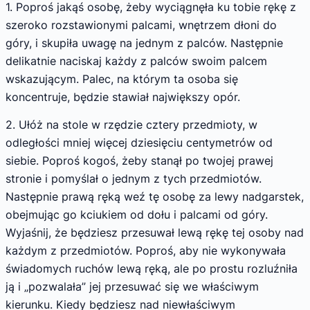
1. Poproś jakąś osobę, żeby wyciągnęła ku tobie rękę z
szeroko rozstawionymi palcami, wnętrzem dłoni do
góry, i skupiła uwagę na jednym z palców. Następnie
delikatnie naciskaj każdy z palców swoim palcem
wskazującym. Palec, na którym ta osoba się
koncentruje, będzie stawiał największy opór.
2. Ułóż na stole w rzędzie cztery przedmioty, w
odległości mniej więcej dziesięciu centymetrów od
siebie. Poproś kogoś, żeby stanął po twojej prawej
stronie i pomyślał o jednym z tych przedmiotów.
Następnie prawą ręką weź tę osobę za lewy nadgarstek,
obejmując go kciukiem od dołu i palcami od góry.
Wyjaśnij, że będziesz przesuwał lewą rękę tej osoby nad
każdym z przedmiotów. Poproś, aby nie wykonywała
świadomych ruchów lewą ręką, ale po prostu rozluźniła
ją i „pozwalała” jej przesuwać się we właściwym
kierunku. Kiedy będziesz nad niewłaściwym