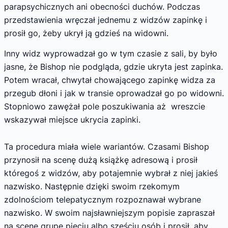
parapsychicznych ani obecności duchów. Podczas
przedstawienia wręczał jednemu z widzów zapinkę i
prosił go, żeby ukrył ją gdzieś na widowni.
Inny widz wyprowadzał go w tym czasie z sali, by było
jasne, że Bishop nie podgląda, gdzie ukryta jest zapinka.
Potem wracał, chwytał chowającego zapinkę widza za
przegub dłoni i jak w transie oprowadzał go po widowni.
Stopniowo zawężał pole poszukiwania aż wreszcie
wskazywał miejsce ukrycia zapinki.
Ta procedura miała wiele wariantów. Czasami Bishop
przynosił na scenę dużą książkę adresową i prosił
któregoś z widzów, aby potajemnie wybrał z niej jakieś
nazwisko. Następnie dzięki swoim rzekomym
zdolnościom telepatycznym rozpoznawał wybrane
nazwisko. W swoim najsławniejszym popisie zapraszał
na scenę grupę pięciu albo sześciu osób i prosił, aby