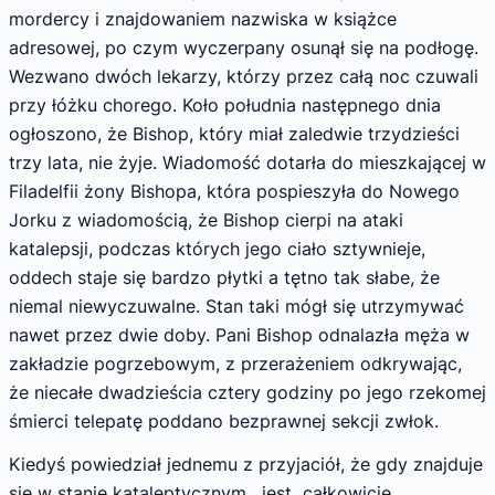
mordercy i znajdowaniem nazwiska w książce
adresowej, po czym wyczerpany osunął się na podłogę.
Wezwano dwóch lekarzy, którzy przez całą noc czuwali
przy łóżku chorego. Koło południa następnego dnia
ogłoszono, że Bishop, który miał zaledwie trzydzieści
trzy lata, nie żyje. Wiadomość dotarła do mieszkającej w
Filadelfii żony Bishopa, która pospieszyła do Nowego
Jorku z wiadomością, że Bishop cierpi na ataki
katalepsji, podczas których jego ciało sztywnieje,
oddech staje się bardzo płytki a tętno tak słabe, że
niemal niewyczuwalne. Stan taki mógł się utrzymywać
nawet przez dwie doby. Pani Bishop odnalazła męża w
zakładzie pogrzebowym, z przerażeniem odkrywając,
że niecałe dwadzieścia cztery godziny po jego rzekomej
śmierci telepatę poddano bezprawnej sekcji zwłok.
Kiedyś powiedział jednemu z przyjaciół, że gdy znajduje
się w stanie kataleptycznym, jest całkowicie