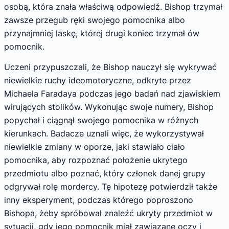
osobą, która znała właściwą odpowiedź. Bishop trzymał
zawsze przegub ręki swojego pomocnika albo
przynajmniej laskę, której drugi koniec trzymał ów
pomocnik.
Uczeni przypuszczali, że Bishop nauczył się wykrywać
niewielkie ruchy ideomotoryczne, odkryte przez
Michaela Faradaya podczas jego badań nad zjawiskiem
wirujących stolików. Wykonując swoje numery, Bishop
popychał i ciągnął swojego pomocnika w różnych
kierunkach. Badacze uznali więc, że wykorzystywał
niewielkie zmiany w oporze, jaki stawiało ciało
pomocnika, aby rozpoznać położenie ukrytego
przedmiotu albo poznać, który członek danej grupy
odgrywał rolę mordercy. Tę hipotezę potwierdził także
inny eksperyment, podczas którego poproszono
Bishopa, żeby spróbował znaleźć ukryty przedmiot w
sytuacji, gdy jego pomocnik miał zawiązane oczy i