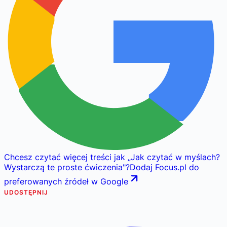
Chcesz czytać więcej treści jak
„
Jak czytać w myślach?
Wystarczą te proste ćwiczenia
"
?
Dodaj Focus.pl do
preferowanych źródeł w Google
UDOSTĘPNIJ