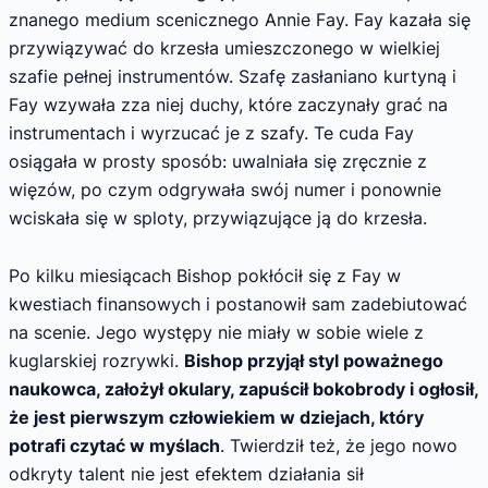
znanego medium scenicznego Annie Fay. Fay kazała się
przywiązywać do krzesła umieszczonego w wielkiej
szafie pełnej instrumentów. Szafę zasłaniano kurtyną i
Fay wzywała zza niej duchy, które zaczynały grać na
instrumentach i wyrzucać je z szafy. Te cuda Fay
osiągała w prosty sposób: uwalniała się zręcznie z
więzów, po czym odgrywała swój numer i ponownie
wciskała się w sploty, przywiązujące ją do krzesła.
Po kilku miesiącach Bishop pokłócił się z Fay w
kwestiach finansowych i postanowił sam zadebiutować
na scenie. Jego występy nie miały w sobie wiele z
kuglarskiej rozrywki.
Bishop przyjął styl poważnego
naukowca, założył okulary, zapuścił bokobrody i ogłosił,
że jest pierwszym człowiekiem w dziejach, który
potrafi czytać w myślach
. Twierdził też, że jego nowo
odkryty talent nie jest efektem działania sił