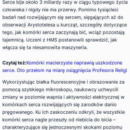
Serce bije około 3 miliardy razy w ciągu typowego życia
człowieka i nigdy nie ma przerwy. Pomimo tysiącleci
badań nad rozwijającym się sercem, sięgających aż do
obserwacji Arystotelesa u kurcząt, szczegóły dotyczące
tego, jak komórki serca zaczynają bić, wciąż pozostają
tajemnicą. Uczeni z HMS postanowili sprawdzić, jak
włącza się ta niesamowita maszyneria.
Czytaj też:
Komórki macierzyste naprawią uszkodzone
serce. Oto przełom na miarę osiągnięcia Profesora Religi
Wykorzystując białka fluorescencyjne i obrazowanie za
pomocą szybkiego mikroskopu, naukowcy uchwycili
zmiany w poziomie wapnia i aktywności elektrycznej w
komórkach serca rozwijających się zarodków danio
pręgowanego. Ku ich zaskoczeniu odkryli, że wszystkie
komórki serca nagle przeszły od niebicia do bicia –
charakteryzujące się jednoczesnymi skokami poziomu