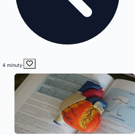
4
minuty
·