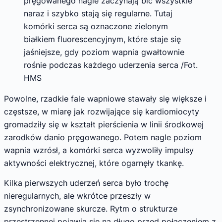
pręgowanego nagle zaczynają bić wszystkie
naraz i szybko stają się regularne. Tutaj
komórki serca są oznaczone zielonym
białkiem fluorescencyjnym, które staje się
jaśniejsze, gdy poziom wapnia gwałtownie
rośnie podczas każdego uderzenia serca /Fot.
HMS
Powolne, rzadkie fale wapniowe stawały się większe i
częstsze, w miarę jak rozwijające się kardiomiocyty
gromadziły się w kształt pierścienia w linii środkowej
zarodków danio pręgowanego. Potem nagle poziom
wapnia wzrósł, a komórki serca wyzwoliły impulsy
aktywności elektrycznej, które ogarnęły tkankę.
Kilka pierwszych uderzeń serca było trochę
nieregularnych, ale wkrótce przeszły w
zsynchronizowane skurcze. Rytm o strukturze
przestrzennej pojawia się na długo przed połączeniem z