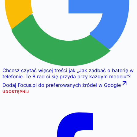
Chcesz czytać więcej treści jak
„
Jak zadbać o baterię w
telefonie. Te 8 rad ci się przyda przy każdym modelu
"
?
Dodaj Focus.pl do preferowanych źródeł w Google
UDOSTĘPNIJ