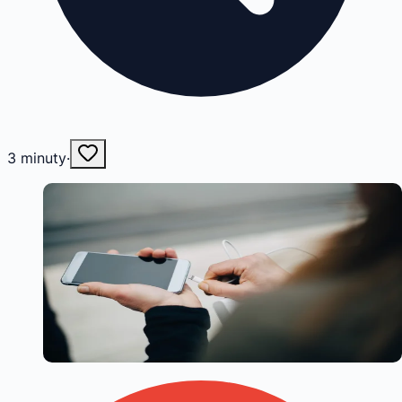
3
minuty
·