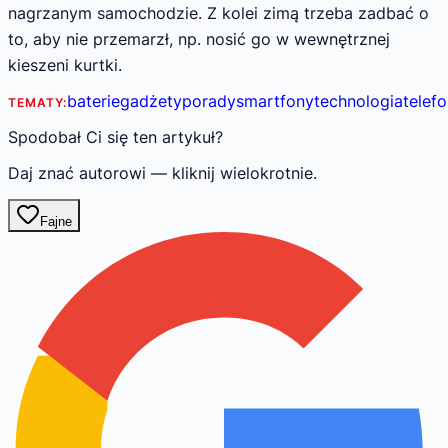
nagrzanym samochodzie. Z kolei zimą trzeba zadbać o
to, aby nie przemarzł, np. nosić go w wewnętrznej
kieszeni kurtki.
baterie
gadżety
porady
smartfony
technologia
telef
TEMATY:
Spodobał Ci się ten artykuł?
Daj znać autorowi — kliknij wielokrotnie.
Fajne