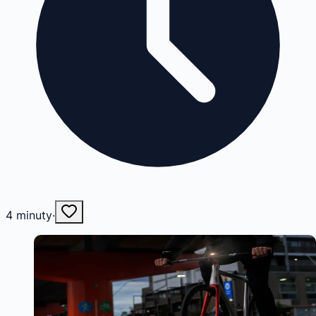
4
minuty
·