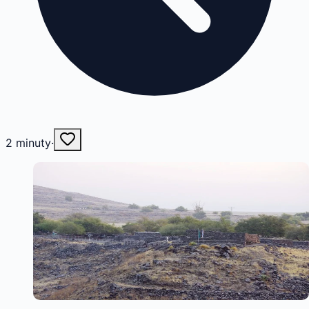
2
minuty
·