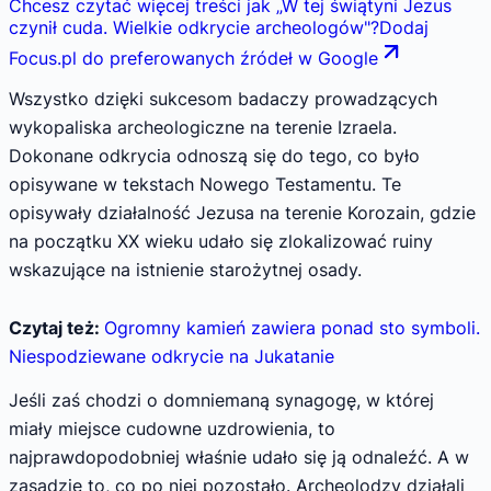
Chcesz czytać więcej treści jak
„
W tej świątyni Jezus
czynił cuda. Wielkie odkrycie archeologów
"
?
Dodaj
Focus.pl do preferowanych źródeł w Google
Wszystko dzięki sukcesom badaczy prowadzących
wykopaliska archeologiczne na terenie Izraela.
Dokonane odkrycia odnoszą się do tego, co było
opisywane w tekstach Nowego Testamentu. Te
opisywały działalność Jezusa na terenie Korozain, gdzie
na początku XX wieku udało się zlokalizować ruiny
wskazujące na istnienie starożytnej osady.
Czytaj też:
Ogromny kamień zawiera ponad sto symboli.
Niespodziewane odkrycie na Jukatanie
Jeśli zaś chodzi o domniemaną synagogę, w której
miały miejsce cudowne uzdrowienia, to
najprawdopodobniej właśnie udało się ją odnaleźć. A w
zasadzie to, co po niej pozostało. Archeolodzy działali