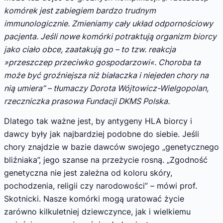
komórek jest zabiegiem bardzo trudnym
immunologicznie. Zmieniamy cały układ odpornościowy
pacjenta. Jeśli nowe komórki potraktują organizm biorcy
jako ciało obce, zaatakują go – to tzw. reakcja
»przeszczep przeciwko gospodarzowi«. Choroba ta
może być groźniejsza niż białaczka i niejeden chory na
nią umiera” – tłumaczy Dorota Wójtowicz-Wielgopolan,
rzeczniczka prasowa Fundacji DKMS Polska.
Dlatego tak ważne jest, by antygeny HLA biorcy i
dawcy były jak najbardziej podobne do siebie. Jeśli
chory znajdzie w bazie dawców swojego „genetycznego
bliźniaka”, jego szanse na przeżycie rosną. „Zgodność
genetyczna nie jest zależna od koloru skóry,
pochodzenia, religii czy narodowości” – mówi prof.
Skotnicki. Nasze komórki mogą uratować życie
zarówno kilkuletniej dziewczynce, jak i wielkiemu