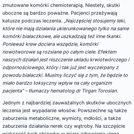
zmutowane komórki chemioterapią. Niestety, skutki
uboczne są bardzo poważne. Pacjenci przeżywają
katusze podczas leczenia.
„Najczęściej stosujemy leki,
które nie mają działania ukierunkowanego tylko na same
komórki białaczkowe, ale uszkadzają też inne tkanki.
Ponieważ krew dociera wszędzie, komórki
nowotworowe są rozsiane po całym ciele. Efektem
naszych działań jest niszczenie układu krwiotwórczego i
odpornościowego, który i tak już jest wyczerpany z
powodu białaczki. Musimy liczyć się z tym, że będzie to
miało bardzo toksyczny wpływ na cały organizm
pacjenta” – tłumaczy hematolog dr Tirgan Torosian.
Jednym z najbardziej zauważalnych skutków ubocznych
leczenia jest wypadanie włosów. Powszechne są także
zaburzenia metaboliczne, wymioty, mdłości, a także
zaburzenia działania nerek czy wątroby. Na szczęście
większość tych objawów w miarę zdrowienia ulega