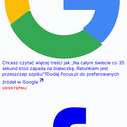
Chcesz czytać więcej treści jak
„
Na całym świecie co 35
sekund ktoś zapada na białaczkę. Ratunkiem jest
przeszczep szpiku
"
?
Dodaj Focus.pl do preferowanych
źródeł w Google
UDOSTĘPNIJ