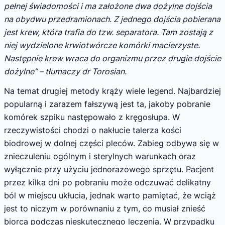
pełnej świadomości i ma założone dwa dożylne dojścia
na obydwu przedramionach. Z jednego dojścia pobierana
jest krew, która trafia do tzw. separatora. Tam zostają z
niej wydzielone krwiotwórcze komórki macierzyste.
Następnie krew wraca do organizmu przez drugie dojście
dożylne” – tłumaczy dr Torosian.
Na temat drugiej metody krąży wiele legend. Najbardziej
popularną i zarazem fałszywą jest ta, jakoby pobranie
komórek szpiku następowało z kręgosłupa. W
rzeczywistości chodzi o nakłucie talerza kości
biodrowej w dolnej części pleców. Zabieg odbywa się w
znieczuleniu ogólnym i sterylnych warunkach oraz
wyłącznie przy użyciu jednorazowego sprzętu. Pacjent
przez kilka dni po pobraniu może odczuwać delikatny
ból w miejscu ukłucia, jednak warto pamiętać, że wciąż
jest to niczym w porównaniu z tym, co musiał znieść
biorca podczas nieskutecznego leczenia. W przypadku