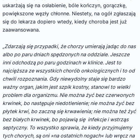
uskarżają się na osłabienie, bóle kończyn, gorączkę,
powiększone węzły chłonne. Niestety, na ogół zgłaszają
się do lekarza dopiero wtedy, kiedy choroba jest już
zaawansowana.
„Zdarzają się przypadki, że chorzy umierają jadąc do nas
albo po paru dniach spędzonych na oddziale. Jeszcze
inni odchodzą po paru godzinach w klinice. Jest to
najcięższa ze wszystkich chorób onkologicznych i to od
chwili rozpoznania. Gdy niewydolny staje się bardzo
ważny organ, jakim jest szpik kostny, stanowi to wielki
problem dla organizmu. Nie można żyć bez czerwonych
krwinek, bo następuje niedotlenienie; nie można żyć bez
płytek krwi, bo zaczną się krwawienia; nie można też żyć
bez białych krwinek, bo pojawią się infekcje i wstrząs
septyczny. To wszystko sprawia, że kiedy przyjmujemy
tych chorych, są oni »na ostatnich nogach« lub wręcz na