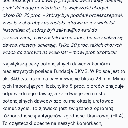
pochodzącym od dawcy.
„Na podstawie mojej 40letniej
praktyki mogę powiedzieć, że większość chorych –
około 60–70 proc. – którzy byli poddani przeszczepowi,
wyszła z choroby i pozostała zdrowa przez wiele lat.
Natomiast ci, którzy byli zakwaliﬁkowani do
przeszczepu, a nie zostali mu poddani, bo nie znalazł się
dawca, niestety umierają. Tylko 20 proc. takich chorych
wraca do zdrowia na wiele lat” – mówi prof. Skotnicki.
Największą bazę potencjalnych dawców komórek
macierzystych posiada Fundacja DKMS. W Polsce jest to
ok. 840 tys. osób, na całym świecie blisko 26 mln. Mimo
tych imponujących liczb, tylko 5 proc. biorców znajduje
odpowiedniego dawcę, a zaledwie jeden na stu
potencjalnych dawców szpiku ma okazję uratować
komuś życie. To zjawisko jest związane z ogromną
różnorodnością antygenów zgodności tkankowej (HLA).
To cząsteczki obecne na naszych komórkach,