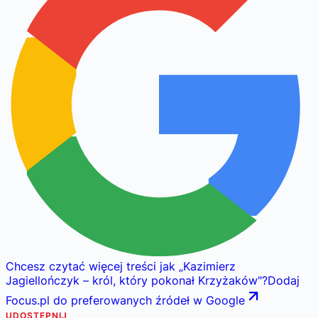
Chcesz czytać więcej treści jak
„
Kazimierz
Jagiellończyk – król, który pokonał Krzyżaków
"
?
Dodaj
Focus.pl do preferowanych źródeł w Google
UDOSTĘPNIJ