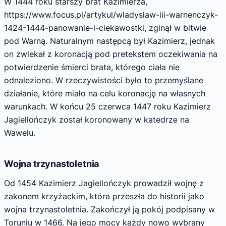
W 1444 roku starszy brat Kazimierza,
https://www.focus.pl/artykul/wladyslaw-iii-warnenczyk-
1424-1444-panowanie-i-ciekawostki, zginął w bitwie
pod Warną. Naturalnym następcą był Kazimierz, jednak
on zwlekał z koronacją pod pretekstem oczekiwania na
potwierdzenie śmierci brata, którego ciała nie
odnaleziono. W rzeczywistości było to przemyślane
działanie, które miało na celu koronację na własnych
warunkach. W końcu 25 czerwca 1447 roku Kazimierz
Jagiellończyk został koronowany w katedrze na
Wawelu.
Wojna trzynastoletnia
Od 1454 Kazimierz Jagiellończyk prowadził wojnę z
zakonem krzyżackim, która przeszła do historii jako
wojna trzynastoletnia. Zakończył ją pokój podpisany w
Toruniu w 1466. Na jego mocy każdy nowo wybrany