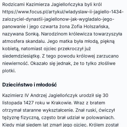
Rodzicami Kazimierza Jagiellończyka byli król
https://www.focus.pl/artykul/wladyslaw-ii-jagiello-1434-
zalozyciel-dynastii-jagiellonow-jak-wygladalo-jego-
panowanie i jego czwarta żona Zofia Holszańska,
nazywana Sonką. Narodzinom królewicza towarzyszyła
atmosfera skandalu. Jego matka była młodą, piękną
kobietą, natomiast ojciec przekroczył już
siedemdziesiątkę. Z tego powodu królowej zarzucano
niewierność. Okazało się jednak, że to tylko złośliwe
plotki.
Dzieciństwo i młodość
Kazimierz IV Andrzej Jagiellończyk urodził się 30
listopada 1427 roku w Krakowie. Wraz z bratem
otrzymał staranne wykształcenie. Znał ruski, ćwiczył
tężyznę fizyczną, często brał udział w polowaniach.
Kiedy miał siedem lat zmarł jego ojciec. Królem został