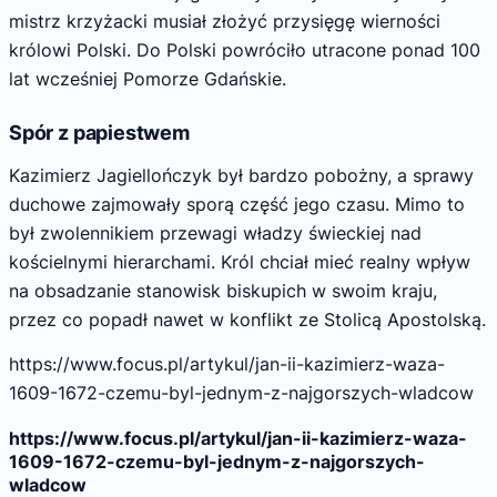
mistrz krzyżacki musiał złożyć przysięgę wierności
królowi Polski. Do Polski powróciło utracone ponad 100
lat wcześniej Pomorze Gdańskie.
Spór z papiestwem
Kazimierz Jagiellończyk był bardzo pobożny, a sprawy
duchowe zajmowały sporą część jego czasu. Mimo to
był zwolennikiem przewagi władzy świeckiej nad
kościelnymi hierarchami. Król chciał mieć realny wpływ
na obsadzanie stanowisk biskupich w swoim kraju,
przez co popadł nawet w konflikt ze Stolicą Apostolską.
https://www.focus.pl/artykul/jan-ii-kazimierz-waza-
1609-1672-czemu-byl-jednym-z-najgorszych-wladcow
https://www.focus.pl/artykul/jan-ii-kazimierz-waza-
1609-1672-czemu-byl-jednym-z-najgorszych-
wladcow