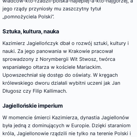
wladcow-kto-rzadzil-polska-najlepiej-a-kto-najgorzej, a
jego rządy przyniosły mu zaszczytny tytuł
„pomnożyciela Polski”.
Sztuka, kultura, nauka
Kazimierz Jagiellończyk dbał o rozwój sztuki, kultury i
nauki. Za jego panowania w Krakowie pracował
sprowadzony z Norymbergii Wit Stwosz, twórca
wspaniałego ołtarza w kościele Mariackim.
Upowszechniał się dostęp do oświaty. W kręgach
królewskiego dworu działali wybitni uczeni jak Jan
Długosz czy Filip Kallimach.
Jagiellońskie imperium
W momencie śmierci Kazimierza, dynastia Jagiellonów
była jedną z dominujących w Europie. Dzięki staraniom
króla, Jagiellonowie rządzili nie tylko na terenie Polski i