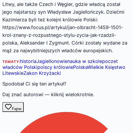
Litwy, ale także Czech i Węgier, gdzie władcą został
jego najstarszy syn Władysław Jagiellończyk. Dziećmi
Kazimierza byli też kolejni królowie Polski:
https://www.focus.pl/artykul/jan-olbracht-1459-1501-
krol-znany-z-rozpustnego-stylu-zycia-jak-rzadzil-
polska, Aleksander I Zygmunt. Córki zostały wydane za
mąż za najwybitniejszych władców europejskich.
historia
Jagiellonowie
nauka w szkole
poczet
TEMATY:
władców Polski
polscy królowie
Polska
Wielkie Księstwo
Litewskie
Zakon Krzyżacki
Spodobał Ci się ten artykuł?
Daj znać autorowi — kliknij wielokrotnie.
Fajne