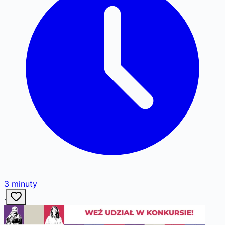
3
minuty
·