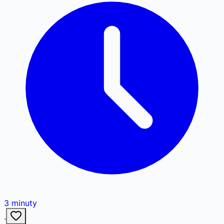
3
minuty
·