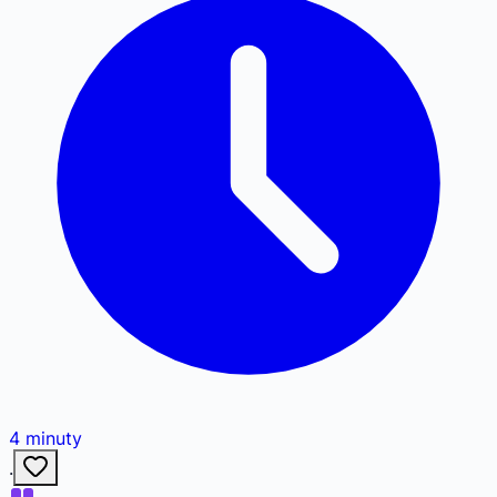
4
minuty
·