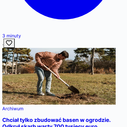
3
minuty
·
Archiwum
Chciał tylko zbudować basen w ogrodzie.
Odkrył skarb warty 700 tysięcy euro