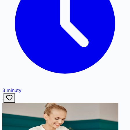
3
minuty
·