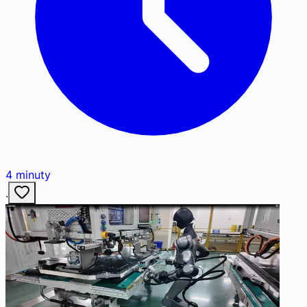
4
minuty
·