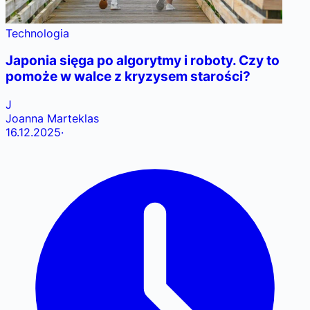
Technologia
Japonia sięga po algorytmy i roboty. Czy to
pomoże w walce z kryzysem starości?
J
Joanna Marteklas
16.12.2025
·