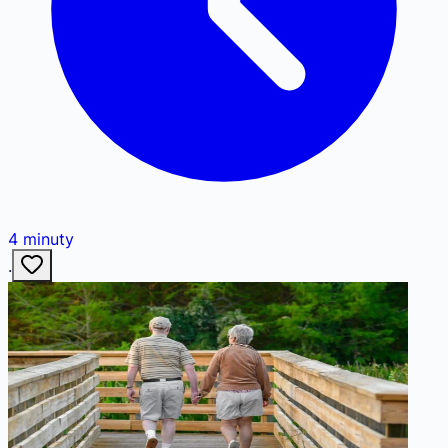
4
minuty
·