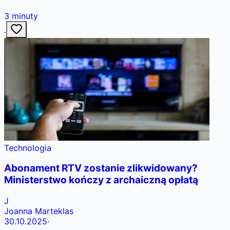
3
minuty
·
Technologia
Abonament RTV zostanie zlikwidowany?
Ministerstwo kończy z archaiczną opłatą
J
Joanna Marteklas
30.10.2025
·