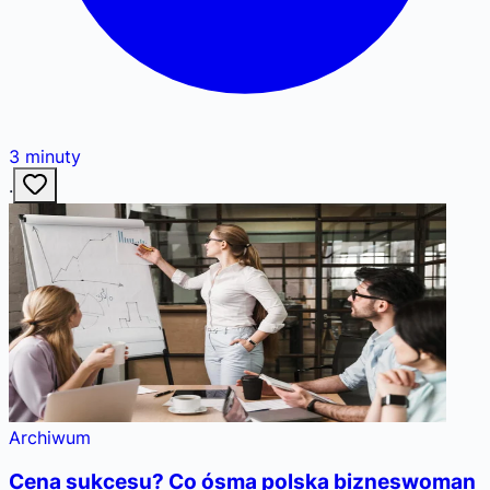
3
minuty
·
Archiwum
Cena sukcesu? Co ósma polska bizneswoman