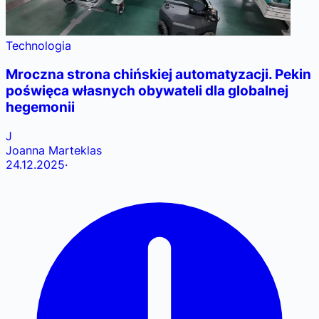
Technologia
Mroczna strona chińskiej automatyzacji. Pekin
poświęca własnych obywateli dla globalnej
hegemonii
J
Joanna Marteklas
24.12.2025
·