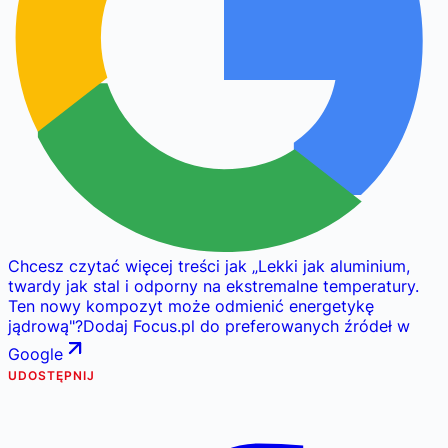
Chcesz czytać więcej treści jak
„
Lekki jak aluminium,
twardy jak stal i odporny na ekstremalne temperatury.
Ten nowy kompozyt może odmienić energetykę
jądrową
"
?
Dodaj Focus.pl do preferowanych źródeł w
Google
UDOSTĘPNIJ