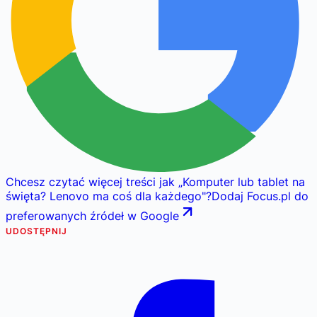
Chcesz czytać więcej treści jak
„
Komputer lub tablet na
święta? Lenovo ma coś dla każdego
"
?
Dodaj Focus.pl do
preferowanych źródeł w Google
UDOSTĘPNIJ