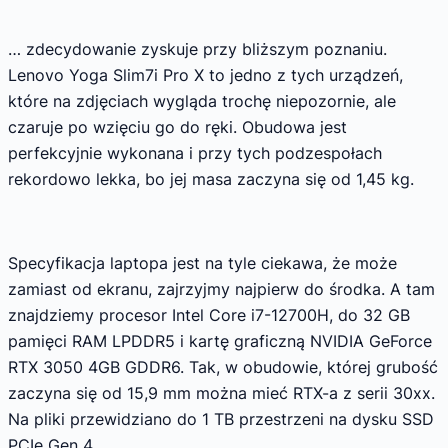
… zdecydowanie zyskuje przy bliższym poznaniu.
Lenovo Yoga Slim7i Pro X to jedno z tych urządzeń,
które na zdjęciach wygląda trochę niepozornie, ale
czaruje po wzięciu go do ręki. Obudowa jest
perfekcyjnie wykonana i przy tych podzespołach
rekordowo lekka, bo jej masa zaczyna się od 1,45 kg.
Specyfikacja laptopa jest na tyle ciekawa, że może
zamiast od ekranu, zajrzyjmy najpierw do środka. A tam
znajdziemy procesor Intel Core i7-12700H, do 32 GB
pamięci RAM LPDDR5 i kartę graficzną NVIDIA GeForce
RTX 3050 4GB GDDR6. Tak, w obudowie, której grubość
zaczyna się od 15,9 mm można mieć RTX-a z serii 30xx.
Na pliki przewidziano do 1 TB przestrzeni na dysku SSD
PCIe Gen 4.