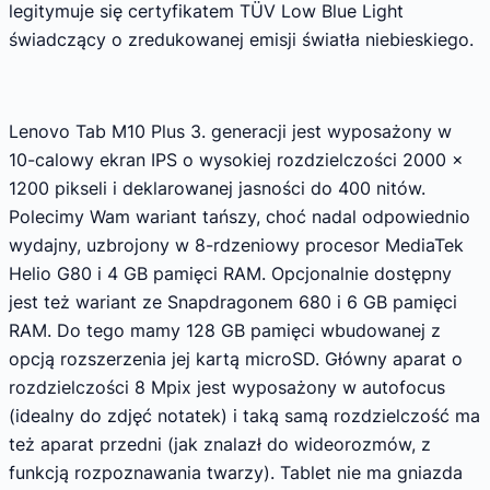
legitymuje się certyfikatem TÜV Low Blue Light
świadczący o zredukowanej emisji światła niebieskiego.
Lenovo Tab M10 Plus 3. generacji jest wyposażony w
10-calowy ekran IPS o wysokiej rozdzielczości 2000 x
1200 pikseli i deklarowanej jasności do 400 nitów.
Polecimy Wam wariant tańszy, choć nadal odpowiednio
wydajny, uzbrojony w 8-rdzeniowy procesor MediaTek
Helio G80 i 4 GB pamięci RAM. Opcjonalnie dostępny
jest też wariant ze Snapdragonem 680 i 6 GB pamięci
RAM. Do tego mamy 128 GB pamięci wbudowanej z
opcją rozszerzenia jej kartą microSD. Główny aparat o
rozdzielczości 8 Mpix jest wyposażony w autofocus
(idealny do zdjęć notatek) i taką samą rozdzielczość ma
też aparat przedni (jak znalazł do wideorozmów, z
funkcją rozpoznawania twarzy). Tablet nie ma gniazda