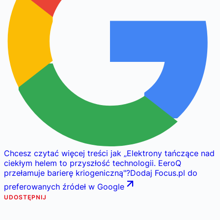
Chcesz czytać więcej treści jak
„
Elektrony tańczące nad
ciekłym helem to przyszłość technologii. EeroQ
przełamuje barierę kriogeniczną
"
?
Dodaj Focus.pl do
preferowanych źródeł w Google
UDOSTĘPNIJ