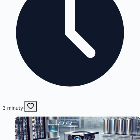
3
minuty
·