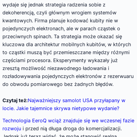
wydaje się jednak strategia radzenia sobie z
dekoherencją, czyli głównym wrogiem systemów
kwantowych. Firma planuje kodować kubity nie w
pojedynczych elektronach, ale w parach cząstek o
przeciwnych spinach. Ta strategia może okazać się
kluczowa dla architektur mobilnych kubitów, w których
to cząstki muszą być przemieszczane między różnymi
częściami procesora. Eksperymenty wykazały już
zresztą możliwość niezawodnego ładowania i
rozładowywania pojedynczych elektronów z rezerwuaru
do obwodu pomiarowego bez żadnych błędów.
Czytaj też:
Najważniejszy samolot USA przyłapany w
locie. Jakie tajemnice skrywa nietypowe wydanie?
Technologia EeroQ wciąż znajduje się we wczesnej fazie
rozwoju
i przed nią długa droga do komercjalizacji.
Jednak już teraz widać, że może stanowić realną