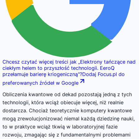
Chcesz czytać więcej treści jak
„
Elektrony tańczące nad
ciekłym helem to przyszłość technologii. EeroQ
przełamuje barierę kriogeniczną
"
?
Dodaj Focus.pl do
preferowanych źródeł w Google
Obliczenia kwantowe od dekad pozostają jedną z tych
technologii, która wciąż obiecuje więcej, niż realnie
dostarcza. Chociaż teoretycznie komputery kwantowe
mogą zrewolucjonizować niemal każdą dziedzinę nauki,
to w praktyce wciąż tkwią w laboratoryjnej fazie
rozwoju, zmagając się z fundamentalnymi problemami