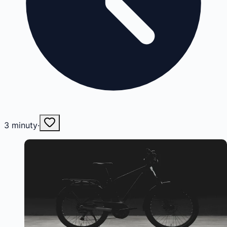
3
minuty
·