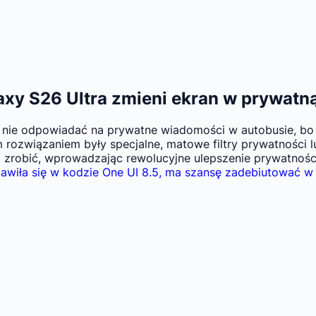
axy S26 Ultra zmieni ekran w prywatną
 nie odpowiadać na prywatne wiadomości w autobusie, bo o
związaniem były specjalne, matowe filtry prywatności lub 
m zrobić, wprowadzając rewolucyjne ulepszenie prywatnoś
jawiła się w kodzie One UI 8.5, ma szansę zadebiutować w 