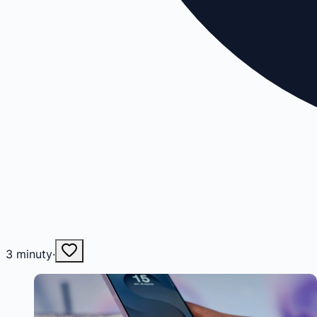
3
minuty
·