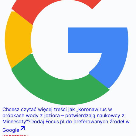
Chcesz czytać więcej treści jak
„
Koronawirus w
próbkach wody z jeziora – potwierdzają naukowcy z
Minnesoty
"
?
Dodaj Focus.pl do preferowanych źródeł w
Google