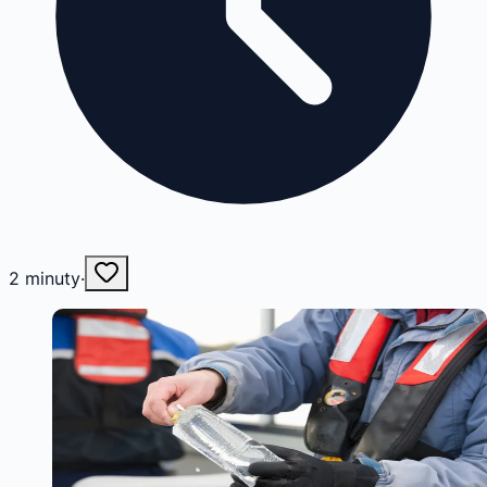
2
minuty
·