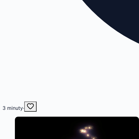
3
minuty
·