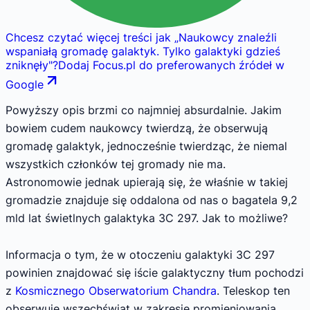
Chcesz czytać więcej treści jak
„
Naukowcy znaleźli
wspaniałą gromadę galaktyk. Tylko galaktyki gdzieś
zniknęły
"
?
Dodaj Focus.pl do preferowanych źródeł w
Google
Powyższy opis brzmi co najmniej absurdalnie. Jakim
bowiem cudem naukowcy twierdzą, że obserwują
gromadę galaktyk, jednocześnie twierdząc, że niemal
wszystkich członków tej gromady nie ma.
Astronomowie jednak upierają się, że właśnie w takiej
gromadzie znajduje się oddalona od nas o bagatela 9,2
mld lat świetlnych galaktyka 3C 297. Jak to możliwe?
Informacja o tym, że w otoczeniu galaktyki 3C 297
powinien znajdować się iście galaktyczny tłum pochodzi
z
Kosmicznego Obserwatorium Chandra
. Teleskop ten
obserwuje wszechświat w zakresie promieniowania