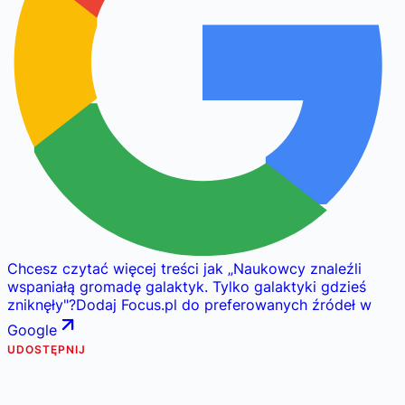
Chcesz czytać więcej treści jak
„
Naukowcy znaleźli
wspaniałą gromadę galaktyk. Tylko galaktyki gdzieś
zniknęły
"
?
Dodaj Focus.pl do preferowanych źródeł w
Google
UDOSTĘPNIJ