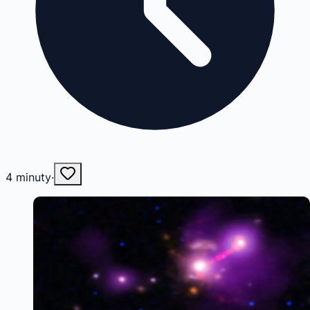
4
minuty
·