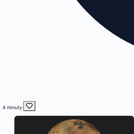
4
minuty
·