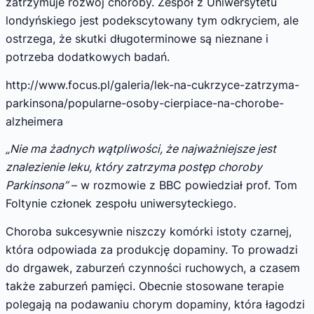
zatrzymuje rozwój choroby. Zespół z Uniwersytetu
londyńskiego jest podekscytowany tym odkryciem, ale
ostrzega, że skutki długoterminowe są nieznane i
potrzeba dodatkowych badań.
http://www.focus.pl/galeria/lek-na-cukrzyce-zatrzyma-
parkinsona/popularne-osoby-cierpiace-na-chorobe-
alzheimera
„Nie ma żadnych wątpliwości, że najważniejsze jest
znalezienie leku, który zatrzyma postęp choroby
Parkinsona”
– w rozmowie z BBC powiedział prof. Tom
Foltynie członek zespołu uniwersyteckiego.
Choroba sukcesywnie niszczy komórki istoty czarnej,
która odpowiada za produkcję dopaminy. To prowadzi
do drgawek, zaburzeń czynności ruchowych, a czasem
także zaburzeń pamięci. Obecnie stosowane terapie
polegają na podawaniu chorym dopaminy, która łagodzi