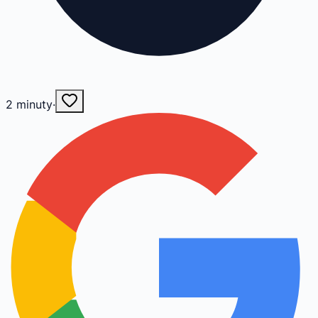
2
minuty
·