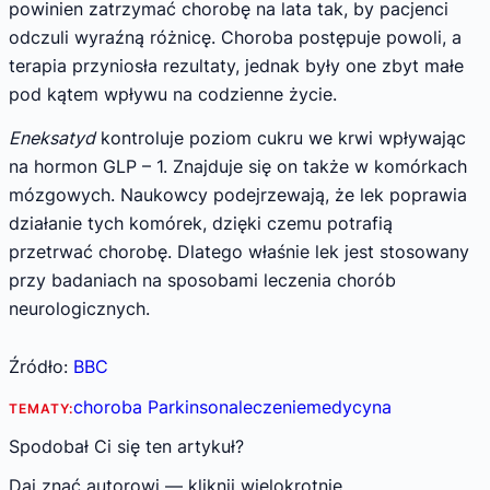
powinien zatrzymać chorobę na lata tak, by pacjenci
odczuli wyraźną różnicę. Choroba postępuje powoli, a
terapia przyniosła rezultaty, jednak były one zbyt małe
pod kątem wpływu na codzienne życie.
Eneksatyd
kontroluje poziom cukru we krwi wpływając
na hormon GLP – 1. Znajduje się on także w komórkach
mózgowych. Naukowcy podejrzewają, że lek poprawia
działanie tych komórek, dzięki czemu potrafią
przetrwać chorobę. Dlatego właśnie lek jest stosowany
przy badaniach na sposobami leczenia chorób
neurologicznych.
Źródło:
BBC
choroba Parkinsona
leczenie
medycyna
TEMATY:
Spodobał Ci się ten artykuł?
Daj znać autorowi — kliknij wielokrotnie.