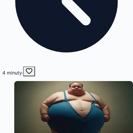
4
minuty
·