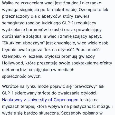
Walka ze zrzuceniem wagi jest żmudna i nierzadko
wymaga sięgnięcia po farmakoterapię. Ozempic to lek
przeznaczony dla diabetyków, który zawiera
semaglutyd (analog ludzkiego GLP-1) regulujący
wydzielanie hormonów trzustki oraz spowalniający
opróżnianie żołądka, a więc i zmniejszający apetyt.
“Skutkiem ubocznym” jest chudnięcie, więc wiele osób
błędnie uważa go za “lek na otyłość”. Popularność
Ozempiku w leczeniu otyłości promują gwiazdy
Hollywood, które prezentują swoje spektakularne efekty
metamorfoz na zdjęciach w mediach
społecznościowych.
Wkrótce na rynku może pojawić się “prawdziwy” lek
GLP-1 skierowany stricte do zwalczania otyłości.
Naukowcy z University of Copenhagen
testują na
myszach terapię, która wpływa na plastyczność mózgu i
wydaje się bardzo skuteczna. Szczegóły opisano w