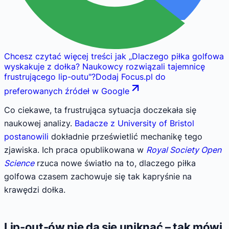
Chcesz czytać więcej treści jak
„
Dlaczego piłka golfowa
wyskakuje z dołka? Naukowcy rozwiązali tajemnicę
frustrującego lip-outu
"
?
Dodaj Focus.pl do
preferowanych źródeł w Google
Co ciekawe, ta frustrująca sytuacja doczekała się
naukowej analizy.
Badacze z University of Bristol
postanowili
dokładnie prześwietlić mechanikę tego
zjawiska. Ich praca opublikowana w
Royal Society Open
Science
rzuca nowe światło na to, dlaczego piłka
golfowa czasem zachowuje się tak kapryśnie na
krawędzi dołka.
Lip-out-ów nie da się uniknąć – tak mówi