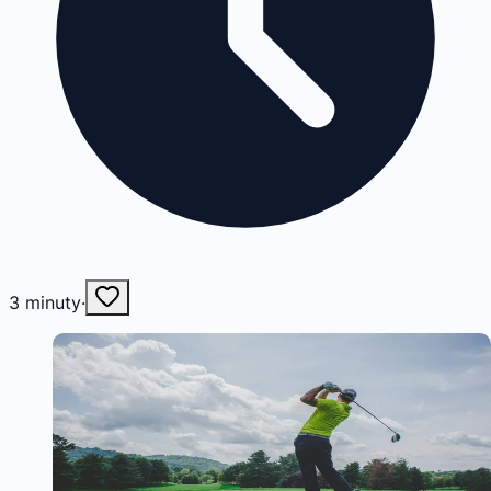
3
minuty
·