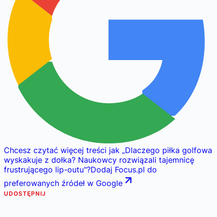
Chcesz czytać więcej treści jak
„
Dlaczego piłka golfowa
wyskakuje z dołka? Naukowcy rozwiązali tajemnicę
frustrującego lip-outu
"
?
Dodaj Focus.pl do
preferowanych źródeł w Google
UDOSTĘPNIJ