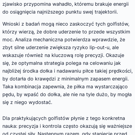
zjawisko przypomina wahadło, któremu brakuje energii
do osiągnięcia najniższego punktu swej trajektorii.
Wnioski z badań mogą nieco zaskoczyć tych golfistów,
którzy wierzą, że dobre uderzenie to przede wszystkim
moc. Analiza mechaniczna potwierdza wprawdzie, że
zbyt silne uderzenie zwiększa ryzyko lip-out-u, ale
wskazuje również na kluczową rolę precyzji. Okazuje
się, że optymalna strategia polega na celowaniu jak
najbliżej środka dołka i nadawaniu piłce takiej prędkości,
by dotarła do krawędzi z minimalnym zapasem energii.
Taka kombinacja zapewnia, że piłka ma wystarczająco
pędu, by wpaść do dołka, ale nie na tyle dużo, by mogła
się z niego wydostać.
Dla praktykujących golfistów płynie z tego konkretna
nauka: precyzja i kontrola często okazują się ważniejsze
od czystej siły. Następnym razem, gdy staniecie przed