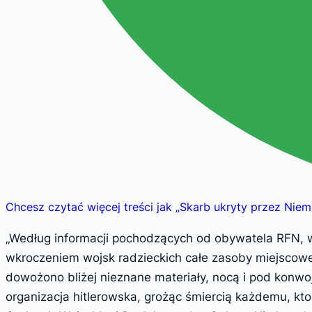
Chcesz czytać więcej treści jak
„
Skarb ukryty przez Niemc
„Według informacji pochodzących od obywatela RFN, w o
wkroczeniem wojsk radzieckich całe zasoby miejscowej 
dowożono bliżej nieznane materiały, nocą i pod konw
organizacja hitlerowska, grożąc śmiercią każdemu, kt