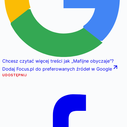
Chcesz czytać więcej treści jak
„
Mafijne obyczaje
"
?
Dodaj Focus.pl do preferowanych źródeł w Google
UDOSTĘPNIJ