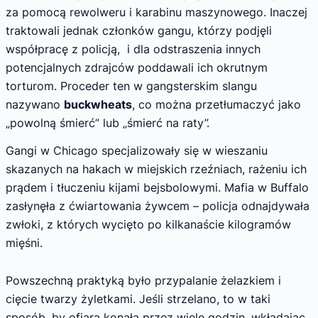
za pomocą rewolweru i karabinu maszynowego. Inaczej
traktowali jednak członków gangu, którzy podjęli
współpracę z policją, i dla odstraszenia innych
potencjalnych zdrajców poddawali ich okrutnym
torturom. Proceder ten w gangsterskim slangu
nazywano
buckwheats
, co można przetłumaczyć jako
„powolną śmierć” lub „śmierć na raty”.
Gangi w Chicago specjalizowały się w wieszaniu
skazanych na hakach w miejskich rzeźniach, rażeniu ich
prądem i tłuczeniu kijami bejsbolowymi. Mafia w Buffalo
zasłynęła z ćwiartowania żywcem – policja odnajdywała
zwłoki, z których wycięto po kilkanaście kilogramów
mięśni.
Powszechną praktyką było przypalanie żelazkiem i
cięcie twarzy żyletkami. Jeśli strzelano, to w taki
sposób, by ofiara konała przez wiele godzin, wkładając