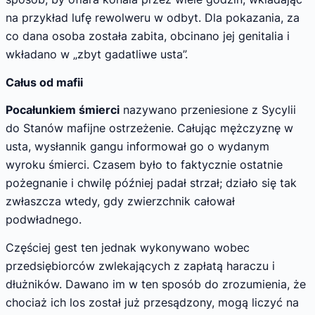
na przykład lufę rewolweru w odbyt. Dla pokazania, za
co dana osoba została zabita, obcinano jej genitalia i
wkładano w „zbyt gadatliwe usta”.
Całus od mafii
Pocałunkiem śmierci
nazywano przeniesione z Sycylii
do Stanów mafijne ostrzeżenie. Całując mężczyznę w
usta, wysłannik gangu informował go o wydanym
wyroku śmierci. Czasem było to faktycznie ostatnie
pożegnanie i chwilę później padał strzał; działo się tak
zwłaszcza wtedy, gdy zwierzchnik całował
podwładnego.
Częściej gest ten jednak wykonywano wobec
przedsiębiorców zwlekających z zapłatą haraczu i
dłużników. Dawano im w ten sposób do zrozumienia, że
chociaż ich los został już przesądzony, mogą liczyć na