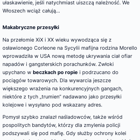
ułaskawienie, jeśli natychmiast uiszczą należność. We
Włoszech wciąż całują…
Makabryczne przesyłki
Na przełomie XiX i XX wieku wywodząca się z
osławionego Corleone na Sycylii mafijna rodzina Morello
wprowadziła w USA nową metodę ukrywania ciał ofiar
napadów i gangsterskich porachunków. Zwłoki
upychano w
beczkach po ropie
i podrzucano do
pociągów towarowych. Dla wywarcia jeszcze
większego wrażenia na konkurencyjnych gangach,
niektóre z tych „trumien” nadawano jako przesyłki
kolejowe i wysyłano pod wskazany adres.
Pomysł szybko znalazł naśladowców, także wśród
pospolitych bandytów, którzy dla zmylenia policji
podszywali się pod mafię. Gdy służby ochrony kolei