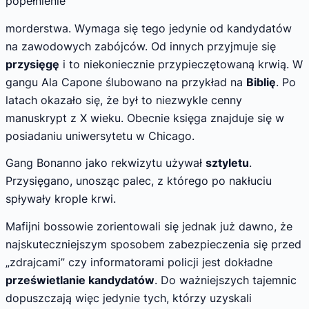
popełnienie
morderstwa. Wymaga się tego jedynie od kandydatów
na zawodowych zabójców. Od innych przyjmuje się
przysięgę
i to niekoniecznie przypieczętowaną krwią. W
gangu Ala Capone ślubowano na przykład na
Biblię
. Po
latach okazało się, że był to niezwykle cenny
manuskrypt z X wieku. Obecnie księga znajduje się w
posiadaniu uniwersytetu w Chicago.
Gang Bonanno jako rekwizytu używał
sztyletu
.
Przysięgano, unosząc palec, z którego po nakłuciu
spływały krople krwi.
Mafijni bossowie zorientowali się jednak już dawno, że
najskuteczniejszym sposobem zabezpieczenia się przed
„zdrajcami” czy informatorami policji jest dokładne
prześwietlanie kandydatów
. Do ważniejszych tajemnic
dopuszczają więc jedynie tych, którzy uzyskali