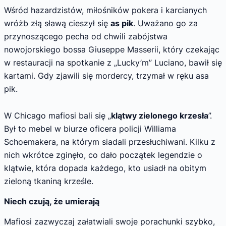
Wśród hazardzistów, miłośników pokera i karcianych
wróżb złą sławą cieszył się
as pik
. Uważano go za
przynoszącego pecha od chwili zabójstwa
nowojorskiego bossa Giuseppe Masserii, który czekając
w restauracji na spotkanie z „Lucky’m” Luciano, bawił się
kartami. Gdy zjawili się mordercy, trzymał w ręku asa
pik.
W Chicago mafiosi bali się „
klątwy zielonego krzesła
”.
Był to mebel w biurze oficera policji Williama
Schoemakera, na którym siadali przesłuchiwani. Kilku z
nich wkrótce zginęło, co dało początek legendzie o
klątwie, która dopada każdego, kto usiadł na obitym
zieloną tkaniną krześle.
Niech czują, że umierają
Mafiosi zazwyczaj załatwiali swoje porachunki szybko,