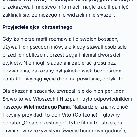
przekazywali mnóstwo informacji, nagle tracili pamięć,
zaklinali się, że niczego nie widzieli i nie słyszeli.
Przyjaciele ojca chrzestnego
Gdy żołnierze mafii rozmawiali o swoich bossach,
używali ich pseudonimów, ale kiedy stawali osobiście
przed ich obliczem, przestrzegali niemal dworskiej
etykiety. Nie mogli siadać ani zabierać głosu bez
pozwolenia, zakazany był jakiekolwiek bezpośredni
kontakt – wyciągnięcie dłoni na powitanie, dotyk itp.
Dla okazania szacunku zwracali się do nich per „don”.
Słowo to we Włoszech i Hiszpanii było odpowiednikiem
naszego
Wielmożnego Pana
. Najbardziej znany, choć
fikcyjny przykład, to don Vito (Corleone) – główny
bohater „Ojca chrzestnego”. Tytuł filmu to istniejąca
również w rzeczywistym świecie honorowa godność,