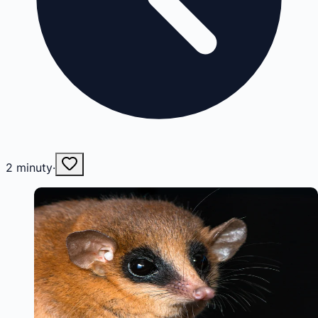
2
minuty
·