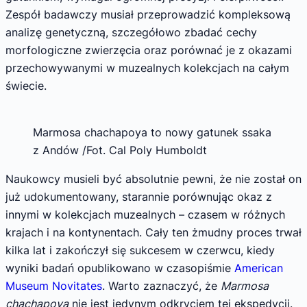
Zespół badawczy musiał przeprowadzić kompleksową
analizę genetyczną, szczegółowo zbadać cechy
morfologiczne zwierzęcia oraz porównać je z okazami
przechowywanymi w muzealnych kolekcjach na całym
świecie.
Marmosa chachapoya to nowy gatunek ssaka
z Andów /Fot. Cal Poly Humboldt
Naukowcy musieli być absolutnie pewni, że nie został on
już udokumentowany, starannie porównując okaz z
innymi w kolekcjach muzealnych – czasem w różnych
krajach i na kontynentach. Cały ten żmudny proces trwał
kilka lat i zakończył się sukcesem w czerwcu, kiedy
wyniki badań opublikowano w czasopiśmie
American
Museum Novitates
. Warto zaznaczyć, że
Marmosa
chachapoya
nie jest jedynym odkryciem tej ekspedycji.