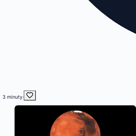
3
minuty
·